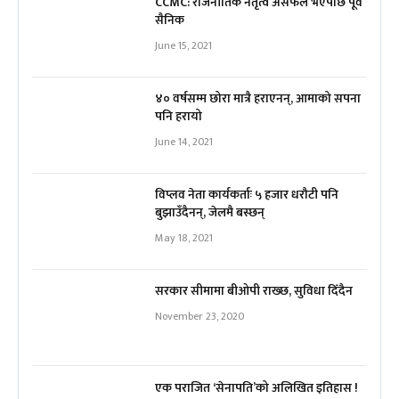
CCMC: राजनीतिक नेतृत्व असफल भएपछि पूर्व
सैनिक
June 15, 2021
४० वर्षसम्म छोरा मात्रै हराएनन्, आमाको सपना
पनि हरायो
June 14, 2021
विप्लव नेता कार्यकर्ताः ५ हजार धरौटी पनि
बुझाउँदैनन्, जेलमै बस्छन्
May 18, 2021
सरकार सीमामा बीओपी राख्छ, सुविधा दिँदैन
November 23, 2020
एक पराजित ‘सेनापति’को अलिखित इतिहास !