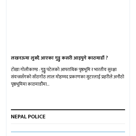
लखनऊमा लुक्दै आएका गुड्डु कसरी आइपुगे काठमाडौं ?
टोखा गोलीकाण्ड : गुड्डु पटेलको आपराधिक पृष्ठभूमि र भारतीय सुरक्षा
संयन्त्रसँगको साँठगाँठ लाल मोहम्मद प्रकरणका सुटरलाई प्रहरीले अनौठो
पृष्ठभूमिमा काठमाडौंमा…
NEPAL POLICE