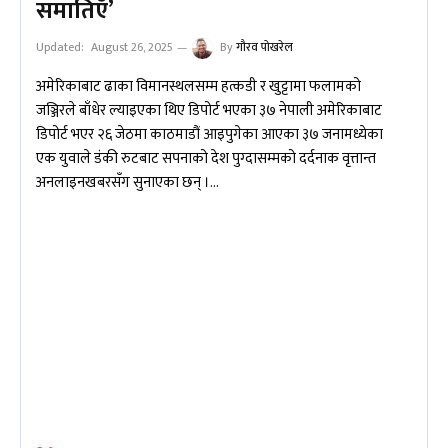
समातिएँ’
Updated:
August 26, 2025
By
गौरव पोखरेल
अमेरिकाबाट ढाका विमानस्थलसम्म हत्कडी र खुट्टामा फलामको
जञ्जिरले बाँधेर ल्याइएका थिए डिपोर्ट भएका ३७ नेपाली अमेरिकाबाट
डिपोर्ट भएर २६ जेठमा काठमाडौं आइपुगेका आएका ३७ जनामध्येका
एक युवाले डंकी रुटबाट सपनाको देश पुग्दासम्मको दर्दनाक वृत्तान्त
अनलाइनखबरसँग सुनाएका छन् ।…