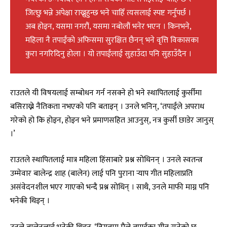
जित्छु भन्ने अपेक्षा राख्नुहुन्छ भने चाहिँ त्यसलाई स्पष्ट गर्नुपर्छ ।
अब होइन, यसमा नगरौं, यसमा नबोलौं भनेर भएन । किनभने,
महिला नै तपाईंको अफिसमा सुरक्षित छैनन् भने वृत्ति विकासका
कुरा नगरिदिनु होला । यो तपाईंलाई सुहाउँदा पनि सुहाउँदैन ।
राउतले यी विषयलाई सम्बोधन गर्न नसक्ने हो भने स्थापितलाई कुर्सीमा
बसिराख्ने नैतिकता नभएको पनि बताइन् । उनले भनिन्, ‘तपाईंले अपराध
गरेको हो कि होइन, होइन भने प्रमाणसहित आउनुस्, नत्र कुर्सी छाडेर जानुस्
।’
राउतले स्थापितलाई मात्र महिला हिंसाबारे प्रश्न सोधिनन् । उनले स्वतन्त्र
उम्मेवार बालेन्द्र शाह (बालेन) लाई पनि पुराना र्‍याप गीत महिलाप्रति
असंवेदनशील भएर गाएको भन्दै प्रश्न सोधिन् । साथै, उनले माफी माग्न पनि
भनेकी थिइन् ।
उनले बालेनलाई भनेकी थिइन्, ‘विगतमा मैले तपाईंका गीत सुनेको छु,