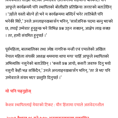
विवकेशील साझा पार्टीकी उम्मेदवार छलफलमा सहभागी बाँस्कोटा पनि
आफूले कार्यक्रममै पनि स्थापितको बोलीप्रति प्रतिक्रिया जनाएको बताउँछिन्
। ‘उहाँले यस्तो बोल्ने हो भने म कार्यक्रममा बस्दिनँ भनेर त्यतिबेलै पनि
भनेकी थिएँ,’ उनले अनलाइनखबरसँग भनिन्, ‘सार्वजनिक पदमा बस्नु भएको
छ, तपाईं उम्मेवार हुनुहुन्छ भने विभिन्न प्रश्न उठ्न सक्छन्, आक्षेप लाग्न सक्छ
। तर, हामी संयमित हुनुपर्छ ।’
पूर्वमहिला, बालबालिका तथा ज्येष्ठ नागरिक मन्त्री एवं एमालेको अखिल
नेपाल महिला संघकी अध्यक्ष थममाया थापा मगर चाहिँ आफूले स्थापितको
अभिव्यक्ति नसुनेको बताउँछिन् । ‘कस्तो प्रश्न आयो, कसरी जवाफ दिनु भयो
नसुनी केही भन्न सकिँदैन,’ उनले अनलाइनखबरसँग भनिन्, ‘तर जे भए पनि
उम्मेवारले संयम भएर प्रस्तुति दिनुपर्छ ।’
यो पनि पढ्नुहोस्
केशव स्थापितलाई मेयरको टिकट : यौन हिंसामा एमाले असंवेदनशील