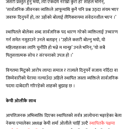
जसरी प्रस्तुत हुनु भयो, त्यो एकदमै नराम्रो कुरा हो’ साहले भनिन्,
‘सार्वजनिक जीवनका व्यक्तिले आफूमाथि कुनै पनि प्रश्न उठ्दा संयम भएर
जवाफ दिनुपर्ने हो, तर उहाँको बोलाई लैंगिकरुपमा संवेदनशील भएन ।’
स्थापितले बोलेका शब्द सार्वजनिक पद धारण गरेको व्यक्तिलाई उच्चारण
गर्न समेत नसुहाउने उनले बताइन् । ‘उहाँले कसरी बोल्नु भयो, यो
महिलाहरुका लागि चुनौति हो भन्ने म मान्छु’ उनले भनिन्, ‘यो सबै
पितृसत्तात्मक सोच र संरचनाको उपज हो ।’
विगतमा मिटुको आरोप लाग्दा समाज र राज्यले दिनुपर्ने सजाय नदिँदा वा
जिम्मेवारीको घेरामा नल्याउँदा अहिले स्थापित जस्ता व्यक्तिले सार्वजनिक
पदमा दाबेदारी गरिरहेको शाहको बुझाइ छ ।
केपी ओलीकै साथ
आपत्तिजनक अभिव्यक्ति दिएका स्थापितको सर्वत्र आलोचना भइरहेका बेला
नेकपा एमालेका अध्यक्ष केपी शर्मा ओलीले चाहिँ उल्टै
स्थापितकै पक्षमा