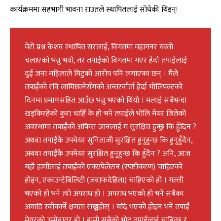
कार्यक्रममा सहभागी भावना राउतले स्थापितलाई सोधेकी थिइन्ः
मेरो प्रश्न केशव स्थापित सरलाई, विगतमा महागनर यस्तो
चलाएको भन्नु भयो, तर तपाईंको विगतमा गएर हेर्दा तपाईंलाई
दुई जना महिलाले मिटुको आरोप पनि लगाएका छन् । मैले
तपाईंको रवि लामिछानेसँगको अन्तरर्वार्ता हेर्दा भोलिपल्टको
दिनमा प्रमाणसहित आउँछ भन्नु भएको थियो । मलाई सबैभन्दा
खड्किरहेको कुरा चाहिँ के हो भने तपाईंले भोलि मेयर जितेको
अवस्थामा तपाईंको अफिस जानलाई म सुरक्षित हुन्छु कि हुँदिन ?
अथवा तपाईंकै उपमेयर सुनिताजी सुरक्षित हुनुहुन्छ कि हुनुहुँदैन,
अथवा तपाईंकै उपमेयर सुरक्षित हुनुहुन्छ कि हुँदैन ? अनि, आज
यहाँ हामीलाई तपाईंको एक्सपेलेसन (स्पष्टीकरण) चाहिएको
होइन, एकाउन्टेबिलिटी (जवाफदेहिता) चाहिएको हो । गल्ती
भएको हो भने त्यो अपराध हो । अपराध भएको हो भने सबैका
अगाडि स्वीकार्ने क्षमता राख्नुहोस् । यदि भएको होइन भने तपाईं
मेयरको उम्मेवादर हो । हामी सबैको भोट तपाईंलाई चाहिन्छ र