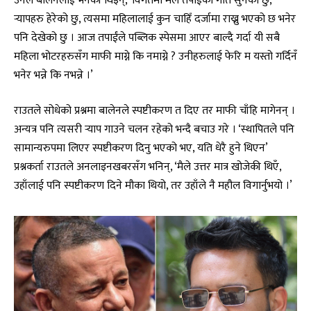
र्‍यापहरु हेरेको छु, त्यसमा महिलालाई कुन चाहिँ दर्जामा राख्नु भएको छ भनेर
पनि देखेको छु । आज तपाईंले पब्लिक स्पेसमा आएर बाल्दै गर्दा यी सबै
महिला भोटरहरुसँग माफी माग्ने कि नमाग्ने ? उनीहरुलाई फेरि म यस्तो गर्दिनँ
भनेर भन्ने कि नभन्ने ।’
राउतले सोधेको प्रश्नमा बालेनले स्पष्टीकरण त दिए तर माफी चाँहि मागेनन् ।
अन्यत्र पनि त्यसरी र्‍याप गाउने चलन रहेको भन्दै बचाउ गरे । ‘स्थापितले पनि
सामान्यरुपमा लिएर स्पष्टीकरण दिनु भएको भए, यति धेरै हुने थिएन’
प्रश्नकर्ता राउतले अनलाइनखबरसँग भनिन्, ‘मैले उत्तर मात्र खोजेकी थिएँ,
उहाँलाई पनि स्पष्टीकरण दिने मौका थियो, तर उहाँले नै महौल विगार्नुभयो ।’