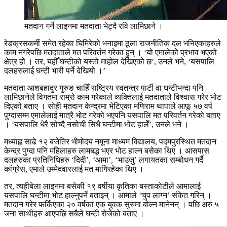
मतदान गर्ने लाइनमा मतदाता भेट्दै रवि लामिछाने ।
रेडक्रसकर्मी समेत रहेका घिमिरेको भनाइमा ठूला राजनीतिक दल भनिएकाहरुले
काम नगरेपछि मतदाताले मत परिवर्तन गरेका हुन् । ‘यो एमालेको प्रभाव भएको
क्षेत्र हो । तर, यहीँ घन्टीको यस्तो माहोल देखिएको छ’, उनले भने, ‘यसपालि
दलहरुलाई घन्टी भारी पर्ने देखियो ।’
मतदाता आशबहादुर गुरुङ चाहिँ राष्ट्रिय स्वतन्त्र पार्टी वा घन्टीभन्दा पनि
लामिछानेले विगतमा राम्रो काम गरेकाले व्यक्तिलाई मतदाताले विश्वास गरेर भोट
दिएको बताए । सोही मतदान केन्द्रमा भेटिएका मणिराम थापाले आफू ५७ वर्ष
पुग्दासम्म एमालेलाई मात्रै भोट गरेको भएपनि यसपालि मत परिवर्तन गरेको बताए
। ‘यसपालि धेरै सोच्दै नसोची सिधै घन्टीमा भोट हालेँ’, उनले भने ।
मध्याह्न साढे १२ बजेतिर भीमोदय नमूना माध्यम विद्यालय, पदमपुरस्थित मतदान
केन्द्र पुग्दा पनि महिलाहरु लामबद्ध भएर भोट हाल्न बसेका थिए । आसपास
दलहरुका प्रतिनिधिहरु ‘दिदी’, ‘आमा’, ‘भाउजु’ लगायतका सम्बोधन गर्दै
कांग्रेस, एमाले उम्मेदवारलाई मत मागिरहेका थिए ।
तर, त्यहीबेला लाइनमा बसेकी १९ वर्षीया कृतिका बस्ताकोटीले आमालाई
यसपालि घन्टीमा भोट हाल्नुपर्ने बताइन् । आमाले ‘चुप लाग्न’ संकेत गरिन् ।
मतदान गरेर फर्किएका २० वर्षका एक युवक सुरुमा बोल्न मानेनन् । पछि अरु ५
जना साथीहरु आएपछि सबैले घन्टी रोजेको बताए ।