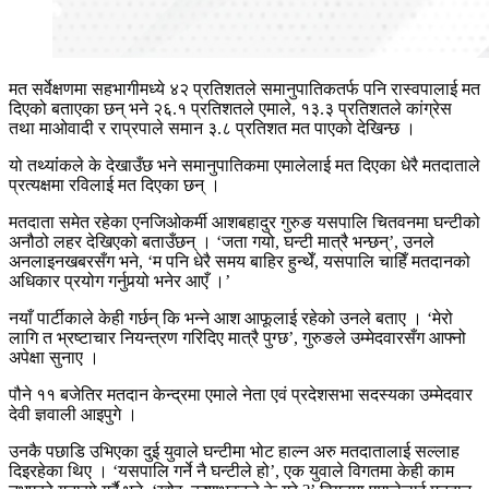
मत सर्वेक्षणमा सहभागीमध्ये ४२ प्रतिशतले समानुपातिकतर्फ पनि रास्वपालाई मत
दिएको बताएका छन् भने २६.१ प्रतिशतले एमाले, १३.३ प्रतिशतले कांग्रेस
तथा माओवादी र राप्रपाले समान ३.८ प्रतिशत मत पाएको देखिन्छ ।
यो तथ्यांंकले के देखाउँछ भने समानुपातिकमा एमालेलाई मत दिएका धेरै मतदाताले
प्रत्यक्षमा रविलाई मत दिएका छन् ।
मतदाता समेत रहेका एनजिओकर्मी आशबहादुर गुरुङ यसपालि चितवनमा घन्टीको
अनौठो लहर देखिएको बताउँछन् । ‘जता गयो, घन्टी मात्रै भन्छन्’, उनले
अनलाइनखबरसँग भने, ‘म पनि धेरै समय बाहिर हुन्थेँ, यसपालि चाहिँ मतदानको
अधिकार प्रयोग गर्नुपर्‍यो भनेर आएँ ।’
नयाँ पार्टीकाले केही गर्छन् कि भन्ने आश आफूलाई रहेको उनले बताए । ‘मेरो
लागि त भ्रष्टाचार नियन्त्रण गरिदिए मात्रै पुग्छ’, गुरुङले उम्मेदवारसँग आफ्नो
अपेक्षा सुनाए ।
पौने ११ बजेतिर मतदान केन्द्रमा एमाले नेता एवं प्रदेशसभा सदस्यका उम्मेदवार
देवी ज्ञवाली आइपुगे ।
उनकै पछाडि उभिएका दुई युवाले घन्टीमा भोट हाल्न अरु मतदातालाई सल्लाह
दिइरहेका थिए । ‘यसपालि गर्ने नै घन्टीले हो’, एक युवाले विगतमा केही काम