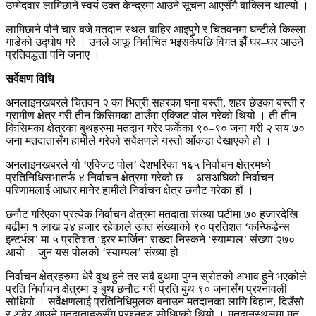
उम्मेदवार लामिछाने स्वयं उक्त केन्द्रमा आउने सूचना आएसँगै बाक्लिन थाल्यो ।
लामिछाने पौनै चार बजे मतदान स्थल बाहिर आइपुगे र चितवनमा घन्टीले किल्ला
गाडेको उद्घोष गरे । उनले आफू निर्वाचित भइसकेपछि विगत झैँ घर–घर आउने
प्रतिवद्धता पनि जनाए ।
सर्वेक्षण विधि
अनलाइनखबरले चितवन २ का भित्री सहरका घना बस्ती, शहर छेउका बस्ती र
ग्रामीण क्षेत्र गरी तीन किसिमका ठाउँमा एक्जिट पोल गरेको थियो । ती तीन
किसिमका क्षेत्रका बुथहरुमा मतदान गरेर फर्केका ९०–९० जना गरी २ सय ७०
जना मतदातासँग हामीले गरेको सर्वेक्षणले यस्तो आँकडा देखाएको हो ।
अनलाइनखबरले यो ‘एक्जिट पोल’ देशभरिका १६५ निर्वाचन क्षेत्रमध्ये
प्रतिनिधिसभातर्फ ४ निर्वाचन क्षेत्रमा गरेको छ । असअघिको निर्वाचन
परिणामलाई आधार मानेर हामीले निर्वाचन क्षेत्र छनौट गरेका हौं ।
छनौट गरिएका प्रत्येक निर्वाचन क्षेत्रमा मतदाता संख्या घटीमा ७० हजारदेखि
बढीमा १ लाख २४ हजार रहेकाले उक्त संख्याको ९० प्रतिशत ‘कन्फिडेन्स
इन्टर्भल’ मा ५ प्रतिशत ‘इरर मार्जिन’ राख्दा निस्कने ‘स्याम्पल’ संख्या २७०
आयो । जुन यस पोलको ‘स्याम्पल’ संख्या हो ।
निर्वाचन क्षेत्रहरुमा धेरै वुथ हुने तर सबै बुथमा पुग्न स्रोतको अभाव हुने भएकोले
प्रति निर्वाचन क्षेत्रमा ३ बुथ छनौट गरी प्रति बुथ ९० जनासँग प्रश्नावली
सोधियो । सर्वेक्षणलाई प्रतिनिधिमुलक बनाउन मतदानका लागि बिहान, दिउँसो
र अबेर आउने मतदाताहरुसँग प्रश्नहरु सोधिएको थियो । मतदानस्थलमा मत