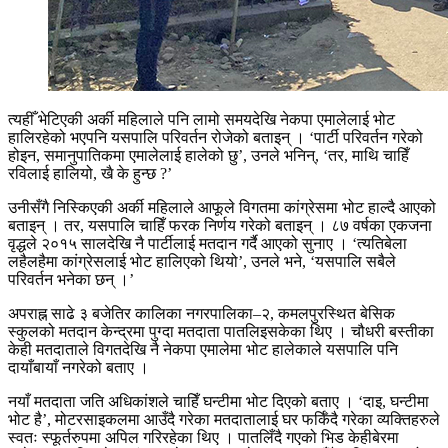
त्यहीँ भेटिएकी अर्की महिलाले पनि लामो समयदेखि नेकपा एमालेलाई भोट
हालिरहेको भएपनि यसपालि परिवर्तन रोजेको बताइन् । ‘पार्टी परिवर्तन गरेको
होइन, समानुपातिकमा एमालेलाई हालेको छु’, उनले भनिन्, ‘तर, माथि चाहिँ
रविलाई हालियो, खै के हुन्छ ?’
उनीसँगै निस्किएकी अर्की महिलाले आफूले विगतमा कांग्रेसमा भोट हाल्दै आएको
बताइन् । तर, यसपालि चाहिँ फरक निर्णय गरेको बताइन् । ८७ वर्षका एकजना
वृद्धले २०१५ सालदेखि नै पार्टीलाई मतदान गर्दै आएको सुनाए । ‘त्यतिबेला
लहैलहैमा कांग्रेसलाई भोट हालिएको थियो’, उनले भने, ‘यसपालि सबैले
परिवर्तन भनेका छन् ।’
अपराह्न साढे ३ बजेतिर कालिका नगरपालिका–२, कमलपुरस्थित बेसिक
स्कुलको मतदान केन्द्रमा पुग्दा मतदाता पातलिइसकेका थिए । चौधरी बस्तीका
केही मतदाताले विगतदेखि नै नेकपा एमालेमा भोट हालेकाले यसपालि पनि
दायाँबायाँ नगरेको बताए ।
नयाँ मतदाता जति अधिकांशले चाहिँ घन्टीमा भोट दिएको बताए । ‘दाइ, घन्टीमा
भोट है’, मोटरसाइकलमा आउँदै गरेका मतदातालाई घर फर्किँदै गरेका व्यक्तिहरुले
स्वतः स्फूर्तरुपमा अपिल गरिरहेका थिए । पातलिँदै गएको भिड केहीबेरमा