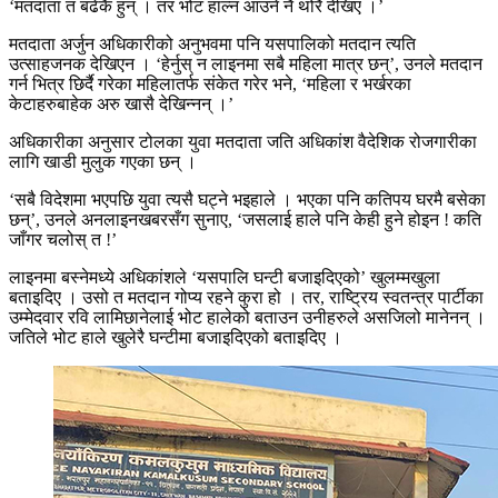
‘मतदाता त बढेकै हुन् । तर भोट हाल्न आउने नै थोरै देखिए ।’
मतदाता अर्जुन अधिकारीको अनुभवमा पनि यसपालिको मतदान त्यति
उत्साहजनक देखिएन । ‘हेर्नुस् न लाइनमा सबै महिला मात्र छन्’, उनले मतदान
गर्न भित्र छिर्दै गरेका महिलातर्फ संकेत गरेर भने, ‘महिला र भर्खरका
केटाहरुबाहेक अरु खासै देखिन्नन् ।’
अधिकारीका अनुसार टोलका युवा मतदाता जति अधिकांश वैदेशिक रोजगारीका
लागि खाडी मुलुक गएका छन् ।
‘सबै विदेशमा भएपछि युवा त्यसै घट्ने भइहाले । भएका पनि कतिपय घरमै बसेका
छन्’, उनले अनलाइनखबरसँग सुनाए, ‘जसलाई हाले पनि केही हुने होइन ! कति
जाँगर चलोस् त !’
लाइनमा बस्नेमध्ये अधिकांशले ‘यसपालि घन्टी बजाइदिएको’ खुलम्मखुला
बताइदिए । उसो त मतदान गोप्य रहने कुरा हो । तर, राष्ट्रिय स्वतन्त्र पार्टीका
उम्मेदवार रवि लामिछानेलाई भोट हालेको बताउन उनीहरुले असजिलो मानेनन् ।
जतिले भोट हाले खुलेरै घन्टीमा बजाइदिएको बताइदिए ।