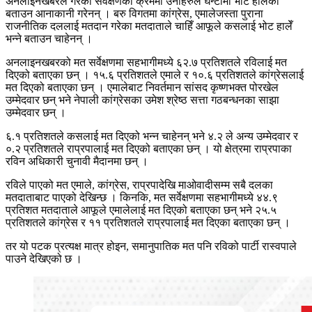
अनलाइनखबरले गरेको सर्वेक्षणका क्रममा उनीहरुले घन्टीमा भोट हालेको
बताउन आनाकानी गरेनन् । बरु विगतमा कांग्रेस, एमालेजस्ता पुराना
राजनीतिक दललाई मतदान गरेका मतदाताले चाहिँ आफूले कसलाई भोट हालेँ
भन्ने बताउन चाहेनन् ।
अनलाइनखबरको मत सर्वेक्षणमा सहभागीमध्ये ६२.७ प्रतिशतले रविलाई मत
दिएको बताएका छन् । १५.६ प्रतिशतले एमाले र १०.६ प्रतिशतले कांग्रेसलाई
मत दिएको बताएका छन् । एमालेबाट निवर्तमान सांसद कृष्णभक्त पोरखेल
उम्मेदवार छन् भने नेपाली कांग्रेसका उमेश श्रेष्ठ सत्ता गठबन्धनका साझा
उम्मेदवार छन् ।
६.१ प्रतिशतले कसलाई मत दिएको भन्न चाहेनन् भने ४.२ ले अन्य उम्मेदवार र
०.२ प्रतिशतले राप्रपालाई मत दिएको बताएका छन् । यो क्षेत्रमा राप्रपाका
रविन अधिकारी चुनावी मैदानमा छन् ।
रविले पाएको मत एमाले, कांग्रेस, राप्रपादेखि माओवादीसम्म सबै दलका
मतदाताबाट पाएको देखिन्छ । किनकि, मत सर्वेक्षणमा सहभागीमध्ये ४४.९
प्रतिशत मतदाताले आफूले एमालेलाई मत दिएको बताएका छन् भने २५.५
प्रतिशतले कांग्रेस र ११ प्रतिशतले राप्रपालाई मत दिएका बताएका छन् ।
तर यो पटक प्रत्यक्ष मात्र होइन, समानुपातिक मत पनि रविको पार्टी रास्वपाले
पाउने देखिएको छ ।