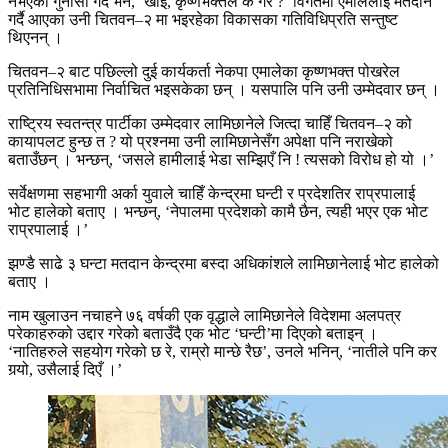
नभएको गुनासो गर्दै भने, ‘खोइ, कृष्णभक्तले के गरे ?’ विगतमा एमालेलाई मतदान
गर्दै आएका उनी चितवन–२ मा भइरहेका विकासका गतिविधिप्रति सन्तुष्ट
थिएनन् ।
चितवन–२ बाट पछिल्लो दुई कार्यकर्ता नेकपा एमालेका कृष्णभक्त पोखरेल
प्रतिनिधिसभामा निर्वाचित भइसकेका छन् । यसपालि पनि उनी उम्मेदवार छन् ।
राष्ट्रिय स्वतन्त्र पार्टीका उम्मेदवार लामिछानेले जित्दा चाहिँ चितवन–२ को
कायापलट हुन्छ त ? यो प्रश्नमा उनी लामिछानेसँग अपेक्षा पनि नराखेको
बताउँछन् । भन्छन्, ‘जसले हामीलाई भेडा सम्झिएँ नि ! त्यसको विरोध हो यो ।’
सर्वेक्षणमा सहभागी अर्का युवाले चाहिँ केन्द्रमा घन्टी र प्रदेशतिर राप्रपालाई
भोट हालेको बताए । भन्छन्, ‘नेपालमा प्रदेशको कामै छैन, त्यही भएर एक भोट
राप्रपालाई ।’
झण्डै साढे ३ घन्टा मतदान केन्द्रमा बस्दा अधिकांशले लामिछानेलाई भोट हालेको
बताए ।
नाम खुलाउन नचाहने ७६ वर्षकी एक वृद्धाले लामिछानेले विदेशमा अलपत्र
परेकाहरुको उद्दार गरेको बताउँदै एक भोट ‘घन्टी’मा दिएको बताइन् ।
‘नातिहरुले सहयोग गरेको छ रे, राम्रो मान्छे रैछ’, उनले भनिन्, ‘नातीले पनि कर
गर्‍यो, उसैलाई दिएँ ।’