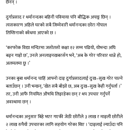
छैनन् ।
दुर्गाप्रसाद र धर्मानन्दका बहिनी पविमाया पनि बौद्धिक अपाङ्ग छिन् ।
त्यसकारण अहिले घरको सबै जिम्मेवारी धर्मानन्दका छोरा गोपाल
तिम्सिनाको काँधमा आएको छ ।
‘करफोक विद्या मन्दिरमा जसोतसो कक्षा १२ सम्म पढियो, योभन्दा अघि
बढ्न गाह्रो छ’, उनले अनलाइनखबरसँग भने, ‘अब के गरेर परिवार धान्ने हो,
अलमलमा छु ।’
उनका बुबा धर्मानन्द चाहिं आफ्नो दाइ दुर्गाप्रसादलाई दुःख–सुख गरेर पाल्ने
बताउँछन् । उनी भन्छन्, ‘खेत सबै बाँझो छ, अब दुःख–सुख केही गर्नुपर्ला ।’
तर, उनी आफैं नियमित औषधि लिइरहेका छन् र थप उपचार गर्नुपर्ने
अवस्थामा छन् ।
धर्मानन्दका अनुसार बिहे भएर गएकी जेठी छोरीले ३ लाख र माइली छोरीले
२ लाख रुपैयाँ उपचारका लागि सहयोग गरेका थिए । ‘दाइलाई ल्याउँदा पनि