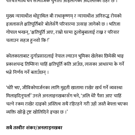
परिवारमाथि थप सामाजिक चुनौती आइलागेको अदालतको ठहर छ ।
मुख्य न्यायाधीश थोट्टाथिल बी राधाकृष्णम् र न्यायाधीश अनिरुद्ध रोयको
इजलासले क्षतिपूर्तिबारे बोलेसँगै परिवारमा उत्साह जागेको छ । भतिजा
गोपाल भन्छन्, ‘क्षतिपूर्ति आए, राम्रो घरमा ठूलोबुबालाई राख्न र परिवार
चलाउन सहज हुन्थ्यो कि !’
कोलकाताबाट दुर्गाप्रसादलाई नेपाल ल्याउन भूमिका खेलेका छिमेकी भाइ
प्रकाशचन्द्र तिम्सिना चाहिं क्षतिपूर्ति कति आउँछ, त्यसका आधारमा के गर्ने
भन्ने निर्णय गर्ने बताउँछन् ।
‘थोरै भए, जीविकोपार्जनका लागि मुद्दती खातामा राखेर खर्च गर्ने व्यवस्था
मिलाइदिनुपर्ला’ उनले अनलाइनखबरसँग भने, ‘अलि धेरै पैसा आए चाहिं
चल्ने रकम राखेर दाइको अस्तित्व सधैं रहिरहने गरी उहाँ जस्तै बेपत्ता भएका
व्यक्ति खोज्ने ट्रष्ट खोलिदिने इच्छा छ ।’
सबै तस्वीरः शंकर/अनलाइनखबर