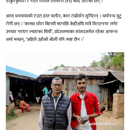
ठाकुरकुमारी र नाति गोपाल तिम्सिना (१९) बस्दै आएका छन् ।
आमा धनमायाको एउटा हात चल्दैन, कान राम्रोसँग सुन्दिनन् । धर्मानन्द मुटु
रोगी छन् । ‘कान्छा छोरा बिरामी भएपछि केहीअघि मात्रै विराटनगर लगेर
उपचार गराएर ल्याएका थियौं’, प्रदेशसभाका सांसदसमेत रहेका आफन्त
शर्मा भन्छन्, ‘अहिले उहाँको बोली पनि स्पष्ट छैन ।’