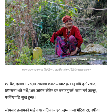
घरमा आमा धनमाया तिम्सिना । तस्वीरः शंकर गिरी/अनलाइनखबर
११ चैत, इलाम । २०३७ सालमा एकतप्पाबाट हराउनुअघि दुर्गाप्रसाद
तिम्सिना भन्ने गर्थे, ‘अब जमिन जोडेर घर बनाउनुपर्छ, काम गर्न जान्छु,
फर्किएपछि सुख हुन्छ ।’
सोमबार इलामको माई नगरपालिका– १०, लुम्बाकमा भेटिंदा ८६ वर्षीया