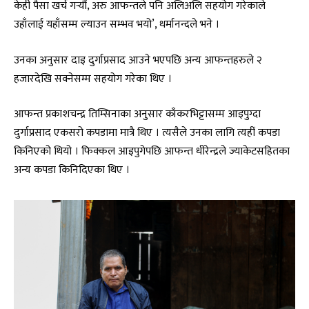
केही पैसा खर्च गर्‍यौं, अरु आफन्तले पनि अलिअलि सहयोग गरेकाले
उहाँलाई यहाँसम्म ल्याउन सम्भव भयो’, धर्मानन्दले भने ।
उनका अनुसार दाइ दुर्गाप्रसाद आउने भएपछि अन्य आफन्तहरुले २
हजारदेखि सक्नेसम्म सहयोग गरेका थिए ।
आफन्त प्रकाशचन्द्र तिम्सिनाका अनुसार काँकरभिट्टासम्म आइपुग्दा
दुर्गाप्रसाद एकसरो कपडामा मात्रै थिए । त्यसैले उनका लागि त्यहीं कपडा
किनिएको थियो । फिक्कल आइपुगेपछि आफन्त धीरेन्द्रले ज्याकेटसहितका
अन्य कपडा किनिदिएका थिए ।