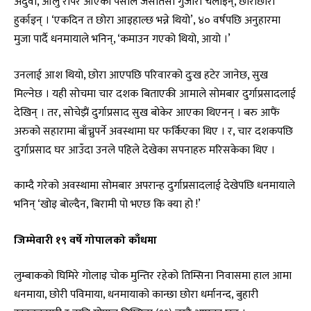
अदुवा, आलु रोपेर आएको पैसाले जसोतसो गुजारा चलाइन्, छोराछोरी
हुर्काइन् । ‘एकदिन त छोरा आइहाल्छ भन्ने थियो’, ४० वर्षपछि अनुहारमा
मुजा पार्दै धनमायाले भनिन्, ‘कमाउन गएको थियो, आयो ।’
उनलाई आश थियो, छोरा आएपछि परिवारको दुःख हटेर जानेछ, सुख
मिल्नेछ । यही सोचमा चार दशक बिताएकी आमाले सोमबार दुर्गाप्रसादलाई
देखिन् । तर, सोचेझैं दुर्गाप्रसाद सुख बोकेर आएका थिएनन् । बरु आफैं
अरुको सहारामा बाँच्नुपर्ने अवस्थामा घर फर्किएका थिए । र, चार दशकपछि
दुर्गाप्रसाद घर आउँदा उनले पहिले देखेका सपनाहरु मरिसकेका थिए ।
काम्दै गरेको अवस्थामा सोमबार अपरान्ह दुर्गाप्रसादलाई देखेपछि धनमायाले
भनिन् ‘खोइ बोल्दैन, बिरामी पो भएछ कि क्या हो !’
जिम्मेवारी १९ वर्षे गोपालको काँधमा
लुम्बाकको घिमिरे गोलाइ चोक मुन्तिर रहेको तिम्सिना निवासमा हाल आमा
धनमाया, छोरी पविमाया, धनमायाको कान्छा छोरा धर्मानन्द, बुहारी