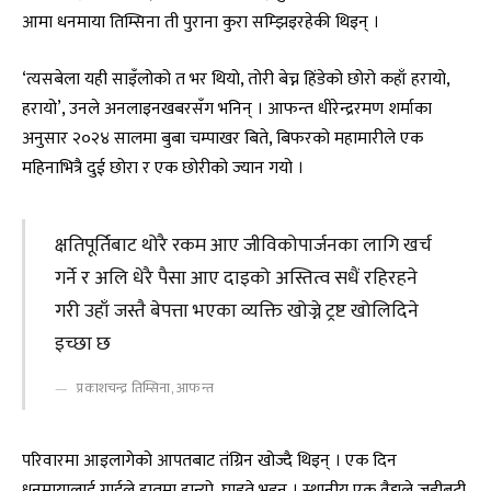
आमा धनमाया तिम्सिना ती पुराना कुरा सम्झिइरहेकी थिइन् ।
‘त्यसबेला यही साइँलोको त भर थियो, तोरी बेच्न हिंडेको छोरो कहाँ हरायो,
हरायो’, उनले अनलाइनखबरसँग भनिन् । आफन्त धीरेन्द्ररमण शर्माका
अनुसार २०२४ सालमा बुबा चम्पाखर बिते, बिफरको महामारीले एक
महिनाभित्रै दुई छोरा र एक छोरीको ज्यान गयो ।
क्षतिपूर्तिबाट थोरै रकम आए जीविकोपार्जनका लागि खर्च
गर्ने र अलि धेरै पैसा आए दाइको अस्तित्व सधैं रहिरहने
गरी उहाँ जस्तै बेपत्ता भएका व्यक्ति खोज्ने ट्रष्ट खोलिदिने
इच्छा छ
प्रकाशचन्द्र तिम्सिना, आफन्त
परिवारमा आइलागेको आपतबाट तंग्रिन खोज्दै थिइन् । एक दिन
धनमायालाई गाईले हातमा हान्यो, घाइते भइन् । स्थानीय एक वैद्यले जडीबुटी