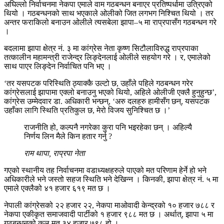
अघिल्लो निर्वाचनमा नेकपा एमाले वाम गठबन्धन बनाएर प्रतिष्पर्धामा उत्रिएको
थियो । गठबन्धनको साथ भएकाले ओलीको जित लगभग निश्चित थियो । तर
अन्तर फराकिलो बनाउन ओलीले त्यसबेला झापा–५ मा राप्रपासँग गठबन्धन गरे
।
बदलामा झापा क्षेत्र नं. ३ मा कांग्रेस नेता कृष्ण सिटौलाविरुद्ध राप्रपाका
तत्कालीन महामन्त्री राजेन्द्र लिङ्देनलाई ओलीले सहयोग गरे । र, एमालेको
साथ पाएर लिङ्देन निर्वाचित पनि भए ।
‘तर यसपटक परिस्थिति ठ्याक्कै उल्टो छ, उहाँले पहिले गठबन्धन गरेर
कांग्रेसलाई झापामा एक्लो बनाउनु भएको थियो, अहिले ओलीजी एक्लै हुनुहुन्छ’,
कांग्रेस उम्मेदवार डा. अधिकारी भन्छन्, ‘अरु दलहरु हामीसँग छन्, यसपटक
उहाँका लागि स्थिति प्रतिकुल छ, मेरो विजय सुनिश्चित छ ।’
राजनीति हो, कल्पनै नगरेका कुरा पनि भइरहेका छन् । अहिल्यै
निर्णय लिन मैले किन हतार गर्नु ?
राम थापा, राप्रपा नेता
गएको स्थानीय तह निर्वाचनमा वडाध्यक्षहरुले पाएको मत परिणाम हेर्ने हो भने
अधिकारीले भने जस्तो सहज स्थिति भने देखिन्न । किनकी, झापा क्षेत्र नं. ५ मा
एमाले एक्लैको ४१ हजार ६१९ मत छ ।
नेपाली कांग्रेसको २२ हजार २२, नेकपा माओवादी केन्द्रको १० हजार ७८८ र
नेकपा एकीकृत समाजवादी पार्टीको १ हजार ९८८ मत छ । अर्थात्, झापा ५ मा
गठबन्धनको कुल मत ३४ हजार ७९८ हो ।