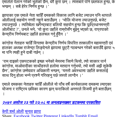
एमालेले पेलान गरेको भुलेको छैन, धेरै कुरा छन् । त्यसबारे पनि छलफल हुन्छ, के
भन्छन् । सबै हेरेर निर्णय हुन्छ ।’
झापाका एक एमाले नेता चाहिँ दमकको विकास लागि बजेट ल्याउन पनि थापाले
ओलीलाई सहयोग नगरी नहुने बताउँछन् । ‘भोलि योजना ल्याउनुपर्छ, बजेट
ल्याउनुपर्छ । त्यतिबेला खगेन्द्रबाट बलियो सहयोग हुन्छ कि पूर्वप्रधानमन्त्री
ओलीबाट ?’, उनले भने, ‘यो कुरा उहाँले राम्रोसँग बुझ्नु भएको छ, राप्रपाको
केन्द्रीय निर्णयबाट उहाँले हलचल गर्नु हुँदैन ।’
कांग्रेस नेताहरु चाहिँ विगतमा केन्द्रीय निर्णय विपरित तत्कालीन महामन्त्री एवं
हालका अध्यक्ष राजेन्द्र लिङ्देनले झापामा छुट्टै गठबन्धन गरेको बताउँदै झापा ५
मा पनि त्यही हुने दाबी गर्छन् ।
‘राम दाइको एकपटकको इच्छा भनेको मेयरमा जित्ने थियो, त्यो साकार पार्न
कांग्रेस, माओवादीका साथीहरुले हलोमा मतदान गर्नुभयो, त्यो मसी अझै सुकेकै
छैन’, कांग्रेस उम्मेदवार अधिकारी भन्छन्, ‘यस्तो अवस्थामा उहाँले कसलाई
साथ दिनु होला भन्ने प्रश्नै गरिरहनु पर्छ जस्तो लाग्दैन ।’
एमाले दमकका नेताहरु चाहिँ ओलीले यो पाँच वर्षे कार्यकालमा दमकमा ल्याएका
योजना र राष्ट्रिय छविका कारण झन् फराकिलो अन्तरले विजयी हुने बताउँछन्
।
२०७९ असोज २३ गते २२:०८ मा अनलाइनखबर डटकममा प्रकाशित
केपी शर्मा ओली
चुनाव
झापा
Share.
Facebook
Twitter
Pinterest
LinkedIn
Tumblr
Email