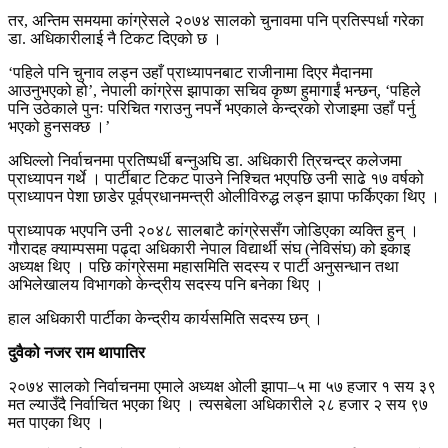
तर, अन्तिम समयमा कांग्रेसले २०७४ सालको चुनावमा पनि प्रतिस्पर्धा गरेका
डा. अधिकारीलाई नै टिकट दिएको छ ।
‘पहिले पनि चुनाव लड्न उहाँ प्राध्यापनबाट राजीनामा दिएर मैदानमा
आउनुभएको हो’, नेपाली कांग्रेस झापाका सचिव कृष्ण हुमागाईं भन्छन्, ‘पहिले
पनि उठेकाले पुनः परिचित गराउनु नपर्ने भएकाले केन्द्रको रोजाइमा उहाँ पर्नु
भएको हुनसक्छ ।’
अघिल्लो निर्वाचनमा प्रतिष्पर्धी बन्नुअघि डा. अधिकारी त्रिचन्द्र कलेजमा
प्राध्यापन गर्थे । पार्टीबाट टिकट पाउने निश्चित भएपछि उनी साढे १७ वर्षको
प्राध्यापन पेशा छाडेर पूर्वप्रधानमन्त्री ओलीविरुद्ध लड्न झापा फर्किएका थिए ।
प्राध्यापक भएपनि उनी २०४८ सालबाटै कांग्रेससँग जोडिएका व्यक्ति हुन् ।
गौरादह क्याम्पसमा पढ्दा अधिकारी नेपाल विद्यार्थी संघ (नेविसंघ) को इकाइ
अध्यक्ष थिए । पछि कांग्रेसमा महासमिति सदस्य र पार्टी अनुसन्धान तथा
अभिलेखालय विभागको केन्द्रीय सदस्य पनि बनेका थिए ।
हाल अधिकारी पार्टीका केन्द्रीय कार्यसमिति सदस्य छन् ।
दुवैको नजर राम थापातिर
२०७४ सालको निर्वाचनमा एमाले अध्यक्ष ओली झापा–५ मा ५७ हजार १ सय ३९
मत ल्याउँदै निर्वाचित भएका थिए । त्यसबेला अधिकारीले २८ हजार २ सय ९७
मत पाएका थिए ।