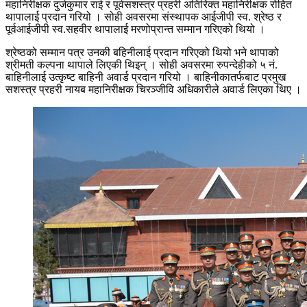
महानिरीक्षक दुर्जकुमार राई र पूर्वसशस्त्र प्रहरी अतिरिक्त महानिरीक्षक रोहित
थापालाई प्रदान गरियो । सोही अवसरमा संस्थापक आईजीपी स्व. श्रेष्ठ र
पूर्वआईजीपी स्व.सहवीर थापालाई मरणोप्रान्त सम्मान गरिएको थियो ।
श्रेष्ठको सम्मान पत्र उनकी बहिनीलाई प्रदान गरिएको थियो भने थापाको
श्रीमती कल्पना थापाले लिएकी थिइन् । सोही अवसरमा रुपन्देहीको ५ नं.
बाहिनीलाई उत्कृष्ट बाहिनी अवार्ड प्रदान गरियो । बाहिनीकातर्फबाट प्रमुख
सशस्त्र प्रहरी नायब महानिरीक्षक चिरञ्जीवि अधिकारीले अवार्ड लिएका थिए ।