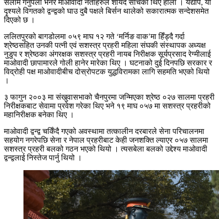
सलाम गर्नुपर्ला भनेर माओवादी नेताहरुले शायदै सोचेका थिए होला । यद्यपि, यो
दृश्यले विगतको द्वन्द्वको घाउ दुबै पक्षले बिर्सन थालेको सकारात्मक सन्देशसमेत
दिएको छ ।
ललितपुरको बागडोलमा ०५९ माघ १२ गते ‘मर्निङ वाक’मा हिँड्दै गर्दा
श्रेष्ठसहित उनकी पत्नी एवं सशस्त्र प्रहरी महिला संघकी संस्थापक अध्यक्ष
नुडुप र श्रेष्ठका अंगरक्षक सशस्त्र प्रहरी नायब निरीक्षक सूर्यप्रसाद रेग्मीलाई
माओवादी छापामारले गोली हानेर मारेका थिए । घटनाको दुई दिनपछि सरकार र
विद्रोही पक्ष माओवादीबीच दोस्रोपटक युद्धविरामका लागि सहमति भएको थियो
।
३ फागुन २००३ मा संखुवासभाको चैनपुरमा जन्मिएका श्रेष्ठ ०२७ सालमा प्रहरी
निरीक्षकबाट सेवामा प्रवेश गरेका थिए भने १९ माघ ०५७ मा सशस्त्र प्रहरीको
महानिरीक्षक बनेका थिए ।
माओवादी द्वन्द्व चर्किँदै गएको अवस्थामा तत्कालीन दरबारले सेना परिचालनमा
सहयोग नगरेपछि सेना र नेपाल प्रहरीबाट केही जनशक्ति ल्याएर ०५७ सालमा
सशस्त्र प्रहरी बलको गठन भएको थियो । त्यसबेला बलको उद्देश्य माओवादी
द्वन्द्वलाई निस्तेज पार्नु थियो ।