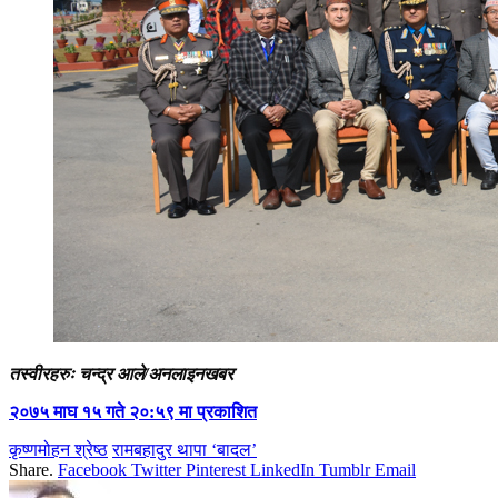
तस्वीरहरुः चन्द्र आले/अनलाइनखबर
२०७५ माघ १५ गते २०:५९ मा प्रकाशित
कृष्णमोहन श्रेष्ठ
रामबहादुर थापा ‘बादल’
Share.
Facebook
Twitter
Pinterest
LinkedIn
Tumblr
Email