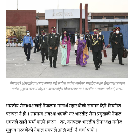
नेपालको औपचारिक भ्रमण सम्पन्न गरी स्वदेश फर्कन लागेका भारतीय स्थल सेनाध्यक्ष जनरल
मनोज मुकुन्द नरवणे त्रिभुवन अन्तरराष्ट्रिय विमानस्थलमा । तस्वीरः नारायण न्यौपाने, रासस
भारतीय सेनाध्यक्षलाई नेपालमा मानार्थ महारथीको सम्मान दिने नियमित
परम्परा नै हो । सामान्य अवस्था भएको भए भारतीइ सेना प्रमुखको नेपाल
भ्रमणले खासै चर्चा पाउने थिएन । तर, यसपटक भारतीय सेनाध्यक्ष मनोज
मुकुन्द नरवणेको नेपाल भ्रमणले अलि बढी नै चर्चा पायो ।