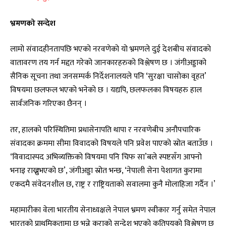
भ्रमणको सन्देश
लामो संवादहीनतापछि भएको नरवणेको यो भ्रमणले दुई देशबीच संवादको
वातावरण तय गर्न मद्दत गरेको जानकारहरुको विश्लेषण छ । जंगीअड्डाको
सैनिक सूचना तथा जनसम्पर्क निर्देशनालयले पनि ‘सुरक्षा चासोका वृहत’
विषयमा छलफल भएको भनेको छ । यद्यपि, छलफलका विषयहरु हाल
सार्वजनिक गरिएका छैनन् ।
तर, हालको परिस्थितिमा प्रधासेनापति थापा र नरवणेबीच अनौपचारिक
संवादका क्रममा सीमा विवादको विषयले पनि प्रवेश पाएको स्रोत बताउँछ ।
‘विवादास्पद अभिव्यक्तिको विषयमा पनि चिफ सा’बले स्पष्टसँग आफ्नो
भनाइ राख्नुभएको छ’, जंगीअड्डा स्रोत भन्छ, ‘नेपाली सेना पेशागत कुरामा
एकदमै संवेदनशील छ, राष्ट्र र राष्ट्रियताको सवालमा कुनै मोलाहिजा गर्दैन ।’
महामारीका वेला भारतीय सेनाध्यक्षले नेपाल भ्रमण स्वीकार गर्नु समेत नेपाल
भारतको प्राथमिकतामा छ भन्ने कुराको सन्देश भएको कतिपयको विश्लेषण छ