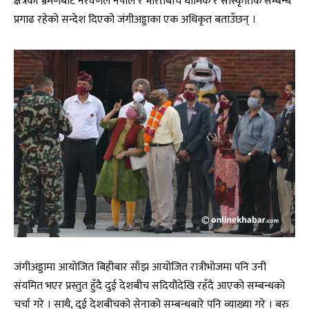
क्षेत्रको भ्रमणबाट नरवणेले नेपाल र भारतबीच धार्मिक र सांस्कृतिक सम्बन्ध
प्रगाढ रहेको सन्देश दिएको जंगीअड्डाका एक अधिकृत बताउँछन् ।
जंगीअड्डामा आयोजित बिहीबार साँझ आयोजित रात्रीभोजमा पनि उनी
संयमित भएर प्रस्तुत हुँदै दुई देशबीच सदियौंदेखि रहँदै आएको सम्बन्धको
चर्चा गरे । साथै, दुई देशबीचको सेनाको सम्बन्धबारे पनि व्याख्या गरे । बरु