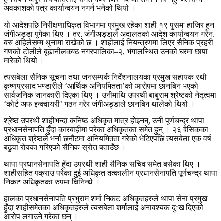
अवकाशको पत्र कार्यान्वयन नगर्न भनेको थियो ।
यो आदेशपछि निरीक्षणाधिकृत विभागमा प्रमुख रहेका शाही १९ पुसमा हाजिर हुन
जंगीअड्डा पुगेका थिए । तर, जंगीअड्डाले अदालतको आदेश कार्यान्वयन गरेन,
बरु अहिलेसम्म थुनामा राखेको छ । शाहीलाई नियन्त्रणमा लिएर सैनिक प्रहरी
गणको टोलीले बूढानीलकण्ठ नगरपालिका–२, भंगालस्थित उनको घरमा छापा
मारेको थियो ।
त्यसबेला सैनिक सूचना तथा जनसम्पर्क निर्देशनालयका प्रमुख सहायक रथी
कृष्णप्रसाद भण्डारीले ‘आर्थिक अनियमितता’को आरोपमा छानबिन भएको
सार्वजनिक जानकारी दिएका थिए । उनीमाथि उपरथी बाबुराम श्रेष्ठको नेतृत्वमा
‘कोर्ट अफ इन्क्वायरी’ गठन गरेर जंगीअड्डाले छानबिन थालेको थियो ।
श्रेष्ठ उपरथी शाहीभन्दा कनिष्ठ अधिकृत मात्र होइनन्, उनी पूर्णचन्द्र थापा
प्रधानसेनापति हुँदा कारबाहीमा परेका अधिकृतका समेत हुन् । २६ बेसिकका
अधिकृत श्रेष्ठले भर्ना छनौटमा अनियमितता गरेको भेटिएपछि त्यसबेला एक वर्ष
बढुवा रोक्का गरिएको सैनिक स्रोत बताउँछ ।
थापा प्रधानसेनापति हुँदा उपरथी शाही सैनिक सचिव समेत बसेका थिए ।
शाहीसहित पक्राउ परेका दुई अधिकृत तत्कालीन प्रधानसेनापति पूर्णचन्द्र थापा
निकट अधिकृतका रुपमा चिनिन्थे ।
हालका प्रधानसेनापति प्रभुराम शर्मा निकट अधिकृतहरुले थापा सेना प्रमुख
हुँदा शाहीसमेतका अधिकृतहरुले त्यसबेला शर्मालाई अनावश्यक दुःख दिएको
आरोप लगाउने गरेका छन् ।