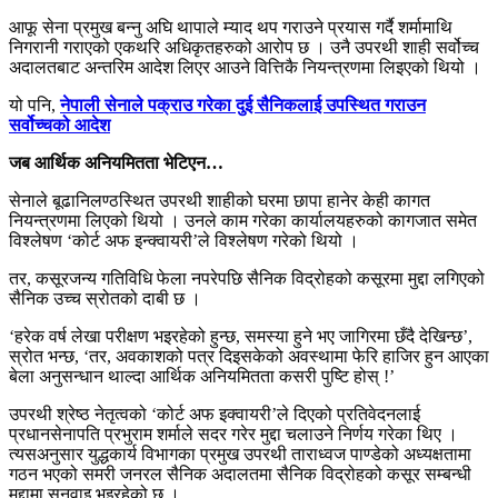
आफू सेना प्रमुख बन्नु अघि थापाले म्याद थप गराउने प्रयास गर्दै शर्मामाथि
निगरानी गराएको एकथरि अधिकृतहरुको आरोप छ । उनै उपरथी शाही सर्वोच्च
अदालतबाट अन्तरिम आदेश लिएर आउने वित्तिकै नियन्त्रणमा लिइएको थियो ।
यो पनि,
नेपाली सेनाले पक्राउ गरेका दुई सैनिकलाई उपस्थित गराउन
सर्वोच्चको आदेश
जब आर्थिक अनियमितता भेटिएन…
सेनाले बूढानिलण्ठस्थित उपरथी शाहीको घरमा छापा हानेर केही कागत
नियन्त्रणमा लिएको थियो । उनले काम गरेका कार्यालयहरुको कागजात समेत
विश्लेषण ‘कोर्ट अफ इन्क्वायरी’ले विश्लेषण गरेको थियो ।
तर, कसूरजन्य गतिविधि फेला नपरेपछि सैनिक विद्रोहको कसूरमा मुद्दा लगिएको
सैनिक उच्च स्रोतको दाबी छ ।
‘हरेक वर्ष लेखा परीक्षण भइरहेको हुन्छ, समस्या हुने भए जागिरमा छँदै देखिन्छ’,
स्रोत भन्छ, ‘तर, अवकाशको पत्र दिइसकेको अवस्थामा फेरि हाजिर हुन आएका
बेला अनुसन्धान थाल्दा आर्थिक अनियमितता कसरी पुष्टि होस् !’
उपरथी श्रेष्ठ नेतृत्वको ‘कोर्ट अफ इक्वायरी’ले दिएको प्रतिवेदनलाई
प्रधानसेनापति प्रभुराम शर्माले सदर गरेर मुद्दा चलाउने निर्णय गरेका थिए ।
त्यसअनुसार युद्धकार्य विभागका प्रमुख उपरथी ताराध्वज पाण्डेको अध्यक्षतामा
गठन भएको समरी जनरल सैनिक अदालतमा सैनिक विद्रोहको कसूर सम्बन्धी
मुद्दामा सुनुवाइ भइरहेको छ ।