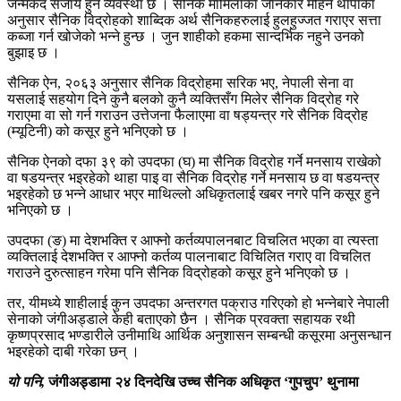
जन्मकैद सजाय हुने व्यवस्था छ । सैनिक मामिलाका जानकार मोहन थापाका
अनुसार सैनिक विद्रोहको शाब्दिक अर्थ सैनिकहरुलाई हुलहुज्जत गराएर सत्ता
कब्जा गर्न खोजेको भन्ने हुन्छ । जुन शाहीको हकमा सान्दर्भिक नहुने उनको
बुझाइ छ ।
सैनिक ऐन, २०६३ अनुसार सैनिक विद्रोहमा सरिक भए, नेपाली सेना वा
यसलाई सहयोग दिने कुनै बलको कुनै व्यक्तिसँग मिलेर सैनिक विद्रोह गरे
गराएमा वा सो गर्न गराउन उत्तेजना फैलाएमा वा षड्यन्त्र गरे सैनिक विद्रोह
(म्यूटिनी) को कसूर हुने भनिएको छ ।
सैनिक ऐनको दफा ३९ को उपदफा (घ) मा सैनिक विद्रोह गर्ने मनसाय राखेको
वा षडयन्त्र भइरहेको थाहा पाइ वा सैनिक विद्रोह गर्ने मनसाय छ वा षडयन्त्र
भइरहेको छ भन्ने आधार भएर माथिल्लो अधिकृतलाई खबर नगरे पनि कसूर हुने
भनिएको छ ।
उपदफा (ङ) मा देशभक्ति र आफ्नो कर्तव्यपालनबाट विचलित भएका वा त्यस्ता
व्यक्तिलाई देशभक्ति र आफ्नो कर्तव्य पालनाबाट विचिलित गराए वा विचलित
गराउने दुरुत्साहन गरेमा पनि सैनिक विद्रोहको कसूर हुने भनिएको छ ।
तर, यीमध्ये शाहीलाई कुन उपदफा अन्तरगत पक्राउ गरिएको हो भन्नेबारे नेपाली
सेनाको जंगीअड्डाले केही बताएको छैन । सैनिक प्रवक्ता सहायक रथी
कृष्णप्रसाद भण्डारीले उनीमाथि आर्थिक अनुशासन सम्बन्धी कसूरमा अनुसन्धान
भइरहेको दाबी गरेका छन् ।
यो पनि,
जंगीअड्डामा २४ दिनदेखि उच्च सैनिक अधिकृत ‘गुपचुप’ थुनामा