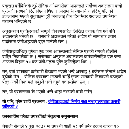
पक्राउ पर्नेबित्तिकै दुई सैनिक अधिकारीका आफन्तले सर्वोच्च अदालतमा बन्दी
प्रत्यक्षीकरणको रिट दिएका थिए । त्यसमाथि न्यायाधीश हरि फुयाँलको
इजलासमा भएको सुनुवाइमा दुवै जनालाई तीन दिनभित्र अदालत उपस्थित
गराउन भनिएको छ ।
अनुसन्धान प्रक्रियाको सम्पूर्ण विवरणसहित लिखित जवाफ पेश गर्न पनि
अदालतले भनेको छ । यसबारे अदालतले गरेको आदेश यो सामाचार तयार
पार्दासम्म जंगीअड्डाले बुझ्न मानेको छैन ।
जंगीअड्डाभित्र पुगेका एक जना आफन्तलाई सैनिक प्रहरी गणको टोलीले
बाहिर निकालेको छ । स्रोतका अनुसार अदालतका कर्मचारीसहित एक जना
आफन्त बिहान १० बजे जंगीअड्डा पुगेर कुरिरहेका थिए ।
तर, दर्ता शाखाका कर्मचारी बैठकमा भएको भन्दै अपराह्न ३ बजेसम्म सेनाले आदेश
बुझेको छैन । सैनिक प्रवक्ता भण्डारी चाहिँ एउटा सरकारी निकायले पठाएको
पत्र अर्को निकायले नबुझ्ने भन्ने नहुने बताइरहेका छन् ।
तर, यो प्रकरणमा के भएको भन्ने थाहा नभएको दाबी गर्छन् ।
यो पनि, प्रेम शाही प्रकरण
:
जंगीअड्डाको निर्णय रक्षा मन्त्रालयबाट कसरी
उल्टियो ?
कारबाहीमा परेका उपरथीको नेतृत्वमा अनुसन्धान
नेपाली सेनाले ४ पुस २०७९ मा उपरथी शाही ५८ वर्षे उमेर हदका कारण २०