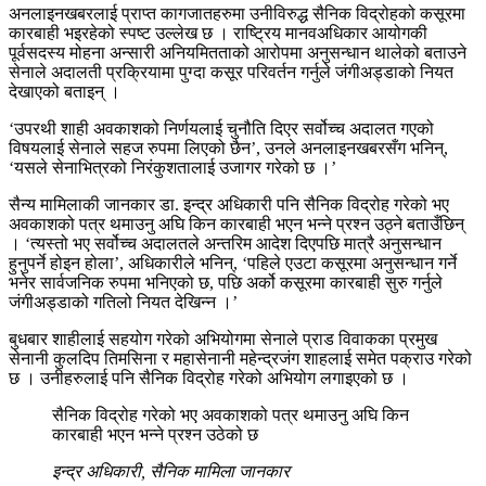
अनलाइनखबरलाई प्राप्त कागजातहरुमा उनीविरुद्ध सैनिक विद्रोहको कसूरमा
कारबाही भइरहेको स्पष्ट उल्लेख छ । राष्ट्रिय मानवअधिकार आयोगकी
पूर्वसदस्य मोहना अन्सारी अनियमितताको आरोपमा अनुसन्धान थालेको बताउने
सेनाले अदालती प्रक्रियामा पुग्दा कसूर परिवर्तन गर्नुले जंगीअड्डाको नियत
देखाएको बताइन् ।
‘उपरथी शाही अवकाशको निर्णयलाई चुनौति दिएर सर्वोच्च अदालत गएको
विषयलाई सेनाले सहज रुपमा लिएको छैन’, उनले अनलाइनखबरसँग भनिन्,
‘यसले सेनाभित्रको निरंकुशतालाई उजागर गरेको छ ।’
सैन्य मामिलाकी जानकार डा. इन्द्र अधिकारी पनि सैनिक विद्रोह गरेको भए
अवकाशको पत्र थमाउनु अघि किन कारबाही भएन भन्ने प्रश्न उठ्ने बताउँछिन्
। ‘त्यस्तो भए सर्वोच्च अदालतले अन्तरिम आदेश दिएपछि मात्रै अनुसन्धान
हुनुपर्ने होइन होला’, अधिकारीले भनिन्, ‘पहिले एउटा कसूरमा अनुसन्धान गर्ने
भनेर सार्वजनिक रुपमा भनिएको छ, पछि अर्को कसूरमा कारबाही सुरु गर्नुले
जंगीअड्डाको गतिलो नियत देखिन्न ।’
बुधबार शाहीलाई सहयोग गरेको अभियोगमा सेनाले प्राड विवाकका प्रमुख
सेनानी कुलदिप तिमसिना र महासेनानी महेन्द्रजंग शाहलाई समेत पक्राउ गरेको
छ । उनीहरुलाई पनि सैनिक विद्रोह गरेको अभियोग लगाइएको छ ।
सैनिक विद्रोह गरेको भए अवकाशको पत्र थमाउनु अघि किन
कारबाही भएन भन्ने प्रश्न उठेको छ
इन्द्र अधिकारी, सैनिक मामिला जानकार