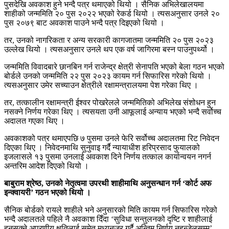
पुसदेखि अवकाश हुने भन्दै पत्र थमाएको थियो । सैनिक अभिलेखालयमा
शाहीको जन्ममिति २० पुस २०२२ भएको रेकर्ड थियो । त्यसअनुसार उनले २०
पुस २०७९ बाट अवकाश पाउने भन्दै पत्र दिइएको थियो ।
तर, उनको नागरिकता र अन्य सरकारी कागजातमा जन्ममिति २० पुस २०२३
उल्लेख थियो । त्यसअनुसार उनले थप एक वर्ष जागिरमा बस्न पाउनुपर्थ्यो ।
जन्ममिति विवादबारे छानबिन गर्न राजेन्द्र क्षेत्री सेनापति भएको बेला गठन भएको
बोर्डले उनको जन्ममिति २२ पुस २०२३ कायम गर्न सिफारिस गरेको थियो ।
त्यसअनुसार उमेर सच्याउन क्षेत्रीले रक्षामन्त्रालयमा पेश गरेका थिए ।
तर, तत्कालीन रक्षामन्त्री ईश्वर पोखरेलले जन्ममितिको अभिलेख संशोधन हुन
नसक्ने निर्णय गरेका थिए । त्यसयता उनी आफूलाई अन्याय भएको भन्दै सर्वोच्च
अदालत गएका थिए ।
अवकाशको पत्र थमाएपछि ७ पुसमा उनले फेरि सर्वोच्च अदालतमा रिट निवेदन
दिएका थिए । निवेदनमाथि सुनुवाइ गर्दै न्यायाधीश हरिप्रसाद फुयालको
इजलासले १३ पुसमा उनलाई अवकाश दिने निर्णय तत्काल कार्यान्वयन नगर्न
अन्तरिम आदेश दिएको थियो ।
बाबुराम श्रेष्ठ, उनको नेतृत्वमा उपरथी शाहीमाथि अनुसन्धान गर्न ‘कोर्ट अफ
इन्क्वायरी’ गठन भएको थियो ।
सैनिक बोर्डको रायले शाहीले भने अनुसारको मिति कायम गर्न सिफारिस गरेको
भन्दै अदालतले पहिले नै अवकाश दिँदा ‘सुविधा सन्तुलनको दृष्टि र शाहीलाई
हुनसक्ने अपुरणीय क्षतिलाई समेत मध्यनजर गर्दै अन्तिम निर्णय नहुन्जेलसम्म’