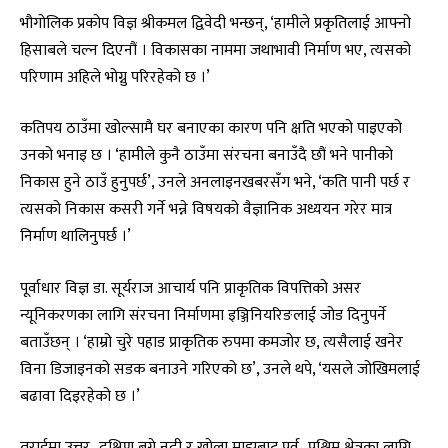
भौगोलिक प्रकोप विज्ञ श्रीकमल द्विवेदी भन्छन्, ‘हामीले प्रकृतिलाई आफ्नो
हिसाबले चल्न दिएनौं । विकासका नाममा जथाभावी निर्माण भए, त्यसको
परिणाम अहिले भोग्नु परिरहेको छ ।’
कतिपय ठाउँमा खोल्सामै घर बनाएका कारण पनि क्षति भएको पाइएको
उनको भनाइ छ । ‘हामीले कुनै ठाउँमा संरचना बनाउँदै छौं भने पानीको
निकास हुने ठाउँ हुनुपर्छ’, उनले अनलाइनखबरसँग भने, ‘कति पानी पर्छ र
त्यसको निकास कसरी गर्ने भन्ने विषयको वैज्ञानिक अध्ययन गरेर मात्र
निर्माण थालिनुपर्छ ।’
पूर्वाधार विज्ञ डा. सूर्यराज आचार्य पनि प्राकृतिक विपत्तिको असर
न्यूनिकरणका लागि संरचना निर्माणमा इञ्जिनियरिङलाई जोड दिनुपर्ने
बताउँछन् । ‘हाम्रो चुरे पहाड प्राकृतिक रुपमा कमजोर छ, त्यसैलाई खनेर
विना डिजाइनको सडक बनाउने गरिएको छ’, उनले थपे, ‘यसले जोखिमलाई
बढावा दिइरहेको छ ।’
तराईमा उत्तर–दक्षिण बग्ने नदी र खोला माझबाट पूर्व–पश्चिम क्षेत्रका लागि