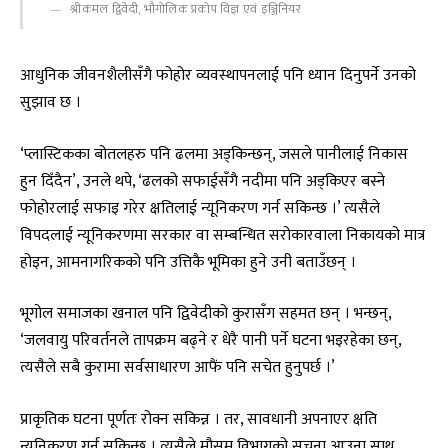
श्रीकमल द्विवेदी, भौगोलिक प्रकोप विज्ञ एवं इञ्जिनियर
आधुनिक जीवनशैलीसँगै फोहोर व्यवस्थापनलाई पनि ध्यान दिनुपर्ने उनको
सुझाव छ ।
‘प्लास्टिकका बोतलहरु पनि ढलमा अड्किन्छन्, जसले पानीलाई निकास
हुन दिँदैन’, उनले थपे, ‘ढलको सफाईसँगै नदीमा पनि अड्किएर बस्ने
फोहोरलाई सफाइ गरेर क्षतिलाई न्यूनिकरण गर्न सकिन्छ ।’ त्यसैले
विपदलाई न्यूनिकरणमा सरकार वा सम्बन्धित सरोकारवाला निकायको मात्र
होइन, आमनागरिकको पनि उत्तिकै भूमिका हुने उनी बताउँछन् ।
भूगोल समाजका खनाल पनि द्विवेदीको कुरासँग सहमत छन् । भन्छन्,
‘जलवायु परिवर्तनले तापक्रम बढ्ने र धेरै पानी पर्ने घटना भइरहेका छन्,
त्यसैले सबै कुरामा सर्वसाधारण आफैं पनि सचेत हुनुपर्छ ।’
प्राकृतिक घटना पूर्णतः रोक्न सकिन्न । तर, सावधानी अपनाएर क्षति
न्यूनिकरण गर्न सकिन्छ । त्यसैले मौसम विभागको सूचना आउना साथ