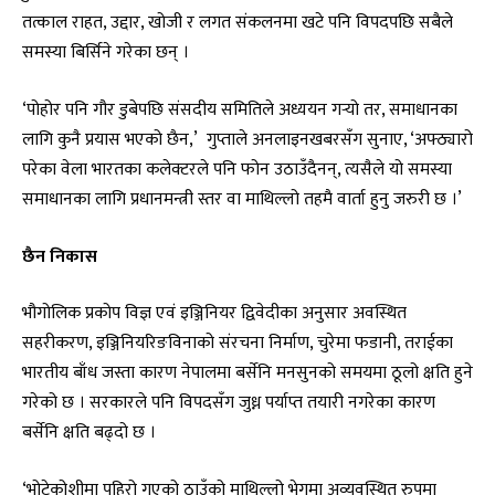
तत्काल राहत, उद्दार, खोजी र लगत संकलनमा खटे पनि विपदपछि सबैले
समस्या बिर्सिने गरेका छन् ।
‘पोहोर पनि गौर डुबेपछि संसदीय समितिले अध्ययन गर्‍यो तर, समाधानका
लागि कुनै प्रयास भएको छैन,’ गुप्ताले अनलाइनखबरसँग सुनाए, ‘अफ्ठ्यारो
परेका वेला भारतका कलेक्टरले पनि फोन उठाउँदैनन्, त्यसैले यो समस्या
समाधानका लागि प्रधानमन्त्री स्तर वा माथिल्लो तहमै वार्ता हुनु जरुरी छ ।’
छैन निकास
भौगोलिक प्रकोप विज्ञ एवं इञ्जिनियर द्विवेदीका अनुसार अवस्थित
सहरीकरण, इञ्जिनियरिङविनाको संरचना निर्माण, चुरेमा फडानी, तराईका
भारतीय बाँध जस्ता कारण नेपालमा बर्सेनि मनसुनको समयमा ठूलो क्षति हुने
गरेको छ । सरकारले पनि विपदसँग जुध्न पर्याप्त तयारी नगरेका कारण
बर्सेनि क्षति बढ्दो छ ।
‘भोटेकोशीमा पहिरो गएको ठाउँको माथिल्लो भेगमा अव्यवस्थित रुपमा