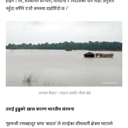
होइन । तर, संस्थागत संरचना, मापदण्ड र निर्देशिका पनि त्यही अनुसार
नहुँदा वर्षेनि एउटै समस्या दाहोरिँदो छ ।’
जलमग्न रौतहट । फाइल तस्वीरः गौतम श्रेष्ठ
तराई डुब्नुको खास कारण भारतीय संरचना
गृहमन्त्री रामबहादुर थापा ‘बादल’ ले तराईका सीमावर्ती क्षेत्रमा भारतले