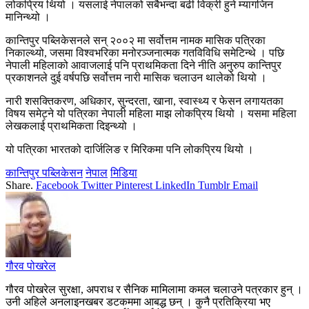
लोकप्रिय थियो । यसलाई नेपालको सबैभन्दा बढी विक्री हुने म्यागजिन
मानिन्थ्यो ।
कान्तिपुर पब्लिकेसनले सन् २००२ मा सर्वोत्तम नामक मासिक पत्रिका
निकाल्थ्यो, जसमा विश्वभरिका मनोरञ्जनात्मक गतविविधि समेटिन्थे । पछि
नेपाली महिलाको आवाजलाई पनि प्राथमिकता दिने नीति अनुरुप कान्तिपुर
प्रकाशनले दुई वर्षपछि सर्वोत्तम नारी मासिक चलाउन थालेको थियो ।
नारी शसक्तिकरण, अधिकार, सुन्दरता, खाना, स्वास्थ्य र फेसन लगायतका
विषय समेट्ने यो पत्रिका नेपाली महिला माझ लोकप्रिय थियो । यसमा महिला
लेखकलाई प्राथमिकता दिइन्थ्यो ।
यो पत्रिका भारतको दार्जिलिङ र मिरिकमा पनि लोकप्रिय थियो ।
कान्तिपुर पब्लिकेसन
नेपाल
मिडिया
Share.
Facebook
Twitter
Pinterest
LinkedIn
Tumblr
Email
गौरव पोखरेल
गौरव पोखरेल सुरक्षा, अपराध र सैनिक मामिलामा कमल चलाउने पत्रकार हुन् ।
उनी अहिले अनलाइनखबर डटकममा आबद्ध छन् । कुनै प्रतिक्रिया भए