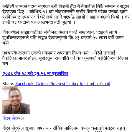
कहिल्यै लाभको पदमा नपुगेका उनी बिरामी हुँदा नै नेपालीले निकै सम्मान र सद्भाव
देखाएका थिए । कोभिड-१९ को संक्रमणसँगै गम्भीर बिरामी परेका उनको इक्मो
प्रविधिबाट उपचार गर्न धेरै खर्च लाग्ने भएपछि सहयोग आह्वान भएको थियो । तर
झण्डै २३ घण्टामा ५० लाखभन्दा बढी जुट्यो ।
विवेकशील साझा पार्टीका संयोजक मिलन पाण्डे सम्झन्छन्, ‘दाइको लागि
शुभचिन्तकहरूले यति सद्भाव देखाउनुभयो कि २३ घण्टामै ५० लाख बढी जम्मा
भयो ।’
उपचारकै क्रममा उनको मंगलबार अपराहृन निधन भयो । धेरैले उनलाई
वैकल्पिक मात्र होइन, सुसंस्कृत राजनीति गर्ने नेता गुमाएको प्रतिक्रिया दिएका
छन् ।
२०७८ जेठ १८ गते २१:५८ मा प्रकाशित
Share.
Facebook
Twitter
Pinterest
LinkedIn
Tumblr
Email
गौरव पोखरेल
गौरव पोखरेल सुरक्षा, अपराध र सैनिक मामिलामा कमल चलाउने पत्रकार हुन् ।