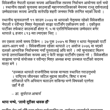
विवेकशील नेपाली दलका रूपमा आधिकारिक तवरमा निर्वाचन आयोगमा दर्ता भयो
। स्थानीय तहको चुनावमा काठमाडौं महानगरपालिकाको मेयरमा रञ्जु दर्शनालाई
उम्मेदवारका रूपमा अगाडि सारेपछि शहरी जनमत निकै तरंगित भएको थियो ।
स्थानीय चुनावलगत्तै ११ साउन २०७४ मा थापाको नेतृत्वमा रहेको विवेकशील
नेपाली र रवीन्द्र मिश्र नेतृत्वको साझा पार्टीसँग एकीकरण गर्‍यो । एकीकृत
पार्टीका तर्फबाट काठमाडौं क्षेत्र नं. ५ मा प्रतिनिधिसभामा उम्मेदवार बनेर
थापाले ६ हजार ८१३ मत ल्याएका थिए ।
तर एकता लामो समय टिकेन । २७ पुस २०७५ मा मिश्र र थापा नेतृत्वको पार्टी
अलग-अलग भयो । विवेकशीलमा रहेका थापाले २९ असोज २०७६ मा भएको
दलको आन्तरिक निर्वाचनमा नयाँ पुस्तालाई अघि सारे । त्यो चुनावबाट मिलन
पाण्डे उत्तराधिकारीका रूपमा आए र फेरि साझा पार्टीसँग एकता गरे । विवेकशील
साझामा पाण्डे संयोजक र रवीन्द्र मिश्र अध्यक्ष बन्दा उज्ज्वल पार्टीको सदस्य
मात्र बने ।
’
उज्ज्वल थापाले राजनीतिमा फरक मान्यता स्थापित गराउनुभयो
। राष्ट्रिय जीवनका जटिल मुद्दामा शालीन, शिष्ट र सभ्य
तरिकाले पनि अभियान चलाउन सकिन्छ भन्ने विषयको प्रणेता
उहाँ नै हो
– डा. सूर्यराज आचार्य
थापा भन्थे, ‘लामो दूरीका धावक हौं’