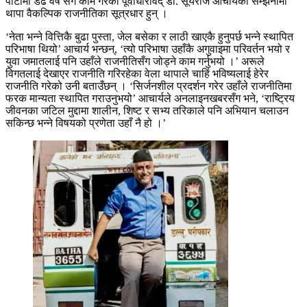
पार्टीमा डेढ वर्ष सँगै काम गरेका पूर्वाधारविद् डा. सूर्यराज आचार्यको सम्झनामा
थापा वैकल्पिक राजनीतिका सूत्रधार हुन् ।
‘नेता भन्ने वित्तिकै बुढा पुस्ता, जेल बसेका र लाठी खाएकै हुनुपर्छ भन्ने स्थापित
परिभाषा थियो’ आचार्य भन्छन्, ‘त्यो परिभाषा उहाँकै अगुवाइमा परिवर्तन भयो र
युवा जमातलाई पनि उहाँले राजनीतिसँग जोड्ने काम गर्नुभयो ।’ अरूले
विगतलाई देखाएर राजनीति गरिरहेका वेला थापाले चाहिं भविष्यलाई हेरेर
राजनीति गरेको उनी बताउँछन् । ‘सिर्जनशील प्रदर्शन गरेर उहाँले राजनीतिमा
फरक मान्यता स्थापित गराउनुभयो’ आचार्यले अनलाइनखबरसँग भने, ‘राष्ट्रिय
जीवनका जटिल मुद्दामा शालीन, शिष्ट र सभ्य तरिकाले पनि अभियान चलाउन
सकिन्छ भन्ने विषयको प्रणेता उहाँ नै हो ।’