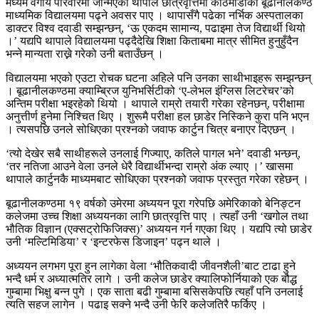
मध्यम वर्गीय परिवारमा जन्मिएका थापाले छात्रवृत्तिमा काठमाडौंको बूढानीलकण्ठ
माध्यमिक विद्यालयमा पढ्ने अवसर पाए । थापासँगै पढेका नर्भिक अस्पतालका
डाक्टर विश्व दवाडी सम्झन्छन्, ‘ऊ एकदम सामान्य, पढाइमा तेज विद्यार्थी थियो
।’ यद्यपि थापाले विद्यालयमा पढ्दैदेखि शिक्षा किताबमा मात्र सीमित हुनुहुँदैन
भन्ने मान्यता राख्ने गरेको उनी बताउँछन् ।
विद्यालयमा भएको एउटा रोचक घटना अहिले पनि उनका साथीभाइहरू सम्झन्छन्
। बूढानीलकण्ठमा क्याम्ब्रिज युनिभर्सिटीको ‘ए-लेभल इंग्लिस लिटरेचर’को
अन्तिम परीक्षा भइरहेको थियो । थापाले राम्रो तयारी गरेका रहेनछन्, परीक्षामा
अनुत्तीर्ण हुनेमा निश्चित थिए । शुरूमै परीक्षा हल छाडेर निस्किने कुरा पनि भएन
। त्यसपछि उनले सोधिएका प्रश्नको जवाफ कार्टुन चित्र बनाएर दिएछन् ।
‘त्यो देखेर सबै साथीहरूले उनलाई गिज्याए, कतिले पागल भने’ दवाडी भन्छन्,
‘तर नतिजा आउने वेला उनले धेरै विद्यार्थीभन्दा राम्रो अंक ल्याए ।’ खासमा
थापाले कार्टुनकै माध्यमबाट सोधिएका प्रश्नको जवाफ प्रस्तुत गरेका रहेछन् ।
बूढानीलकण्ठमा १९ वर्षको उमेरमा अध्ययन पूरा गरेपछि अमेरिकाको बेनिङ्टन
कलेजमा उच्च शिक्षा अध्ययनका लागि छात्रवृत्ति पाए । त्यहाँ उनी ‘खगोल तथा
भौतिक विज्ञान (एक्सट्रोफिजिक्स)’ अध्ययन गर्न गएका थिए । यद्यपि त्यो छाडेर
उनी ‘मल्टिमिडिया’ र ‘इन्टरफेस डिजाइन’ पढ्न थाले ।
अध्ययन लगभग पूरा हुन लागेका वेला ‘भौतिकवादी जीवनशैली’बाट टाढा हुने
भन्दै धर्म र अध्यात्मतिर लागे । उनी कलेज छाडेर क्यालिफोर्नियाको एक बौद्ध
गुम्बामा भिक्षु बन्न पुगे । एक साता बढी गुम्बामा बसिसकेपछि त्यहाँ पनि उनलाई
त्यति सहज लागेन । पढाइ सक्ने भन्दै उनी फेरि कलेजतिरै फर्किए ।