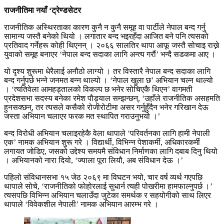
राजनीतिमा नयाँ ‘ट्रेण्डसेटर
राजनीतिक अस्थिरताका कारण कुनै न कुनै समूह वा पार्टीले नेपाल बन्द गर्नु
सामान्य जस्तै बनेको थियो । लगातार बन्द भइरहँदा आजित बने पनि त्यसको
प्रतिवाद गर्नेहरू कोही थिएनन् । २०६६ सालतिर थापा आफू जस्तै सोचाइ राख्ने
युवाको समूह बनाएर ‘नेपाल बन्द सदाका लागि अन्त्य गरौं’ भन्दै सडकमा आए ।
यो दृश्य शुरूमा धेरैलाई अनौठो लाग्यो । तर विस्तारै नेपाल बन्द सदाका लागि
बन्द गर्नुपर्छ भन्ने जनमत बन्न थाल्यो । ‘नेपाल खुला छ’ अभियान चल्न थाल्यो
। ‘त्यतिवेला आमहड्तालको विकल्प छ भनेर सोचिएकै थिएन’ वागमती
प्रदेशसभा सदस्य बनेका रमेश पौड्याल सम्झन्छन्, ‘उहाँले राजनीतिक असहमति
हुनसक्छन्, तर त्यसले कसैको रोजीरोटीमा असर गर्नुहुँदैन भनेर गरिखान देऊ
जस्ता अभियान चलाएर फरक मत स्थापित गराउनुभयो ।’
बन्द विरोधी अभियान चलाइरहेकै वेला थापाले ‘परिवर्तनका लागि हामी नेपाली
एक’ नामक अभियान शुरू गरे । विद्यार्थी, विभिन्न पेशाकर्मी, अधिकारकर्मी
लगायत जोडिए, जसको उद्देश्य समयमै संविधान निर्माणका लागि दबाब दिनु थियो
। अभियानको नारा दियो, ‘ज्याला पूरा लियौ, अब संविधान देऊ ।’
पहिलो संविधानसभा १५ जेठ २०६९ मा विघटन भयो, चार वर्ष व्यर्थ गएपछि
थापाले सोचे, ‘राजनीतिको फोहोरलाई सुधार्न त्यही पोखरीमा हामफाल्नुपर्छ ।’
त्यसपछि विभिन्न अभियान चलाउँदा जुटेका समर्थक र सहयोगीको साथ लिएर
थापाले ‘विवेकशील नेपाली’ नामक अभियान आरम्भ गरे ।