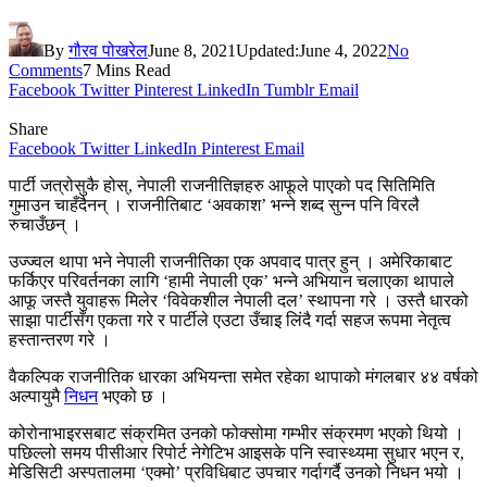
By
गौरव पोखरेल
June 8, 2021
Updated:
June 4, 2022
No
Comments
7 Mins Read
Facebook
Twitter
Pinterest
LinkedIn
Tumblr
Email
Share
Facebook
Twitter
LinkedIn
Pinterest
Email
पार्टी जत्रोसुकै होस्, नेपाली राजनीतिज्ञहरु आफूले पाएको पद सितिमिति
गुमाउन चाहँदैनन् । राजनीतिबाट ‘अवकाश’ भन्ने शब्द सुन्न पनि विरलै
रुचाउँछन् ।
उज्ज्वल थापा भने नेपाली राजनीतिका एक अपवाद पात्र हुन् । अमेरिकाबाट
फर्किएर परिवर्तनका लागि ‘हामी नेपाली एक’ भन्ने अभियान चलाएका थापाले
आफू जस्तै युवाहरू मिलेर ‘विवेकशील नेपाली दल’ स्थापना गरे । उस्तै धारको
साझा पार्टीसँग एकता गरे र पार्टीले एउटा उँचाइ लिंदै गर्दा सहज रूपमा नेतृत्व
हस्तान्तरण गरे ।
वैकल्पिक राजनीतिक धारका अभियन्ता समेत रहेका थापाको मंगलबार ४४ वर्षको
अल्पायुमै
निधन
भएको छ ।
कोरोनाभाइरसबाट संक्रमित उनको फोक्सोमा गम्भीर संक्रमण भएको थियो ।
पछिल्लो समय पीसीआर रिपोर्ट नेगेटिभ आइसके पनि स्वास्थ्यमा सुधार भएन र,
मेडिसिटी अस्पतालमा ‘एक्मो’ प्रविधिबाट उपचार गर्दागर्दै उनको निधन भयो ।