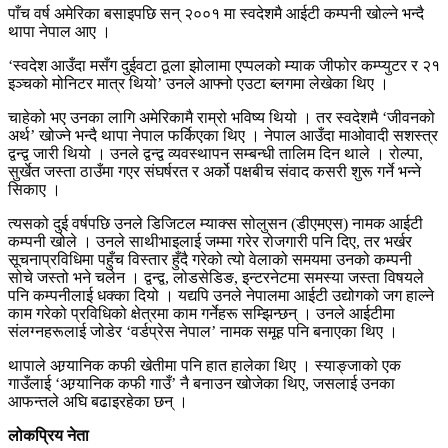
पाँच वर्ष अमेरिका बसाइपछि सन् २००१ मा स्वदेशमै आईटी कम्पनी खोल्ने भन्दै
थापा नेपाल आए ।
‘स्वदेश आउँदा मसँग दुईवटा ठूला झोलामा एप्पलको म्याक जीफोर कम्प्युटर र २१
इञ्चको मोनिटर मात्र थियो’ उनले आफ्नो एउटा ब्लगमा लेखेका थिए ।
चाहेको भए उनका लागि अमेरिकामै राम्रो भविष्य थियो । तर स्वदेशमै ‘जीवनको
अर्थ’ खोज्ने भन्दै थापा नेपाल फर्किएका थिए । नेपाल आउँदा माओवादी सशस्त्र
द्वन्द्व जारी थियो । उनले द्वन्द्व व्यवस्थापन सम्बन्धी तालिम दिन थाले । रोल्पा,
सुर्खेत जस्ता ठाउँमा गएर संघर्षरत र अर्को पक्षबीच संवाद कसरी शुरू गर्ने भन्ने
सिकाए ।
त्यसको दुई वर्षपछि उनले डिजिटल म्याक्स सोलुसन (डीएमएस) नामक आईटी
कम्पनी खोले । उनले साथीभाइलाई जम्मा गरेर रोजगारी पनि दिए, तर भर्खर
सूचनाप्रविधिमा पहुँच विस्तार हुँदै गरेको त्यो वेलाको समयमा उनको कम्पनी
सोचे जस्तो भने चलेन । द्वन्द्व, लोडसेडिङ, इन्टरनेटमा समस्या जस्ता विषयले
पनि कम्पनीलाई धक्का दियो । यद्यपि उनले नेपालमा आईटी उद्योगको जग हाल्ने
काम गरेको प्रविधिको क्षेत्रमा काम गर्नेहरू सम्झिन्छन् । उनले आईटीमा
संलग्नहरूलाई जोडेर ‘वर्डप्रेस नेपाल’ नामक समूह पनि बनाएका थिए ।
थापाले अग्र्यानिक कफी खेतीमा पनि हात हालेका थिए । स्याङ्जाको एक
गाउँलाई ‘अग्र्यानिक कफी गाउँ’ नै बनाउन खोजेका थिए, जसलाई उनका
आफन्तले अघि बढाइरहेका छन् ।
लोकप्रिय नेता