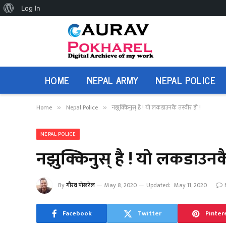
About
Log In
WordPress
HOME
NEPAL ARMY
NEPAL POLICE
Home
Nepal Police
नझुक्किनुस् है ! यो लकडाउनकै तस्वीर हो !
»
»
NEPAL POLICE
नझुक्किनुस् है ! यो लकडाउनकै
By
गौरव पोखरेल
May 8, 2020
Updated:
May 11, 2020
Facebook
Twitter
Pinter