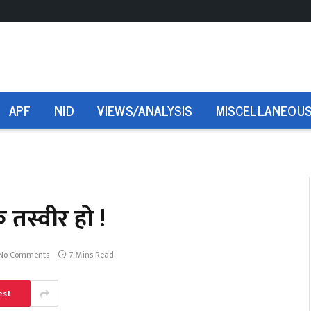
APF
NID
VIEWS/ANALYSIS
MISCELLANEOU
 तस्वीर हो !
No Comments
7 Mins Read
est