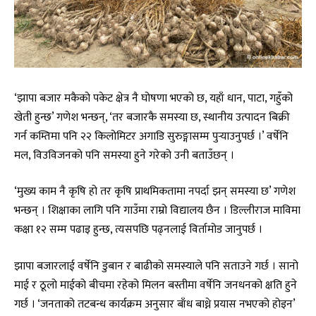
‘झापा बजार मकैको पकेट क्षेत्र नै घोषणा भएको छ, यहाँ धान, पाटा, गहुँको
खेती हुन्छ’ गणेश भन्छन्, ‘तर बजारकै समस्या छ, स्थानीय उत्पादन बिक्री
गर्न कम्तिमा पनि २२ किलोमिटर अगाडि सुरुङ्गासम्म पुर्‍याउनुपर्छ ।’ वर्षेनि
मल, विउविजनको पनि समस्या हुने गरेको उनी बताउँछन् ।
‘मुख्य काम नै कृषि हो तर कृषि प्राथमिकतामा नपर्दा झन् समस्या छ’ गणेश
भन्छन् । शिक्षाका लागि पनि गाउँमा राम्रो विद्यालय छैन । डिल्लीराज माविमा
कक्षा १२ सम्म पढाइ हुन्छ, त्यसपछि पढ्नलाई विर्तामोड जानुपर्छ ।
झापा बजारलाई वर्षेनि डुबान र बाढीको समस्याले पनि सताउने गर्छ । सानो
माई र ठूलो माईको बीचमा रहेको मिलन बस्तीमा वर्षेनि जनधनको क्षति हुने
गर्छ । ‘जनताको तटबन्ध कार्यक्रम अनुसार बाँध बाध्ने प्रयास नभएको होइन’