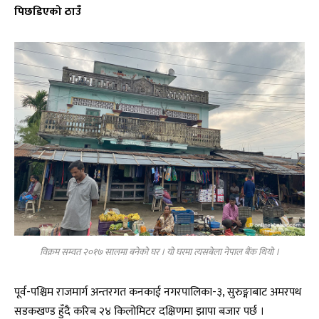
पिछडिएको ठाउँ
विक्रम सम्वत २०१७ सालमा बनेको घर । यो घरमा त्यसबेला नेपाल बैंक थियो ।
पूर्व-पश्चिम राजमार्ग अन्तरगत कनकाई नगरपालिका-३, सुरुङ्गाबाट अमरपथ
सडकखण्ड हुँदै करिब २४ किलोमिटर दक्षिणमा झापा बजार पर्छ ।