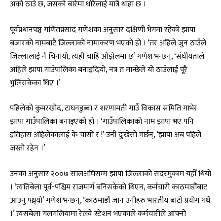
अर्को ठाउँ छ, जसको बारेमा थोरैलाई मात्रै थाहा छ ।
पूर्वप्रधानपञ्च गणितप्रसाद गणेशका अनुसार दक्षिणी भेगमा रहेको झापा
बजारको नामबाटै जिल्लाको नामाकरण भएको हो । ‘तर अहिले जुन ठाउँले
जिल्लालाई नै चिनायो, त्यही चाहिँ ओझेलमा छ’ गणेश भन्छन्, ‘संघीयताले
अहिले झापा गाउँपालिका बनाइदियो, नत्र त मान्छेले यो ठाउँलाई पूरै
भुलिसकेका थिए ।’
पहिलेको कुमरखोद, टाघनडुब्बा र शरणामती गाउँ विकास समिति गाभेर
झापा गाउँपालिका बनाइएको हो । ‘गाउँपालिकाको नाम झापा भए पनि
इतिहास अहिलेकालाई के चासो र !’ उनी दुःखेसो गर्छन्, ‘झापा अब पहिले
जस्तो रहेन ।’
उनका अनुसार २००७ सालअघिसम्म झापा जिल्लाको सदरमुकाम यहीँ थियो
। ‘त्यतिबेला पूर्व-पश्चिम राजमार्ग बनिसकेको थिएन, कर्मचारी काठमाडौंबाट
आउनु पथ्र्यो’ गणेश भन्छन्, ‘काठमाडौं जान उनीहरु भारतीय बाटो प्रयोग गर्थे
।’ त्यसबेला गलगलियामा रेलवे स्टेशन भएकाले कर्मचारीले आफ्नो