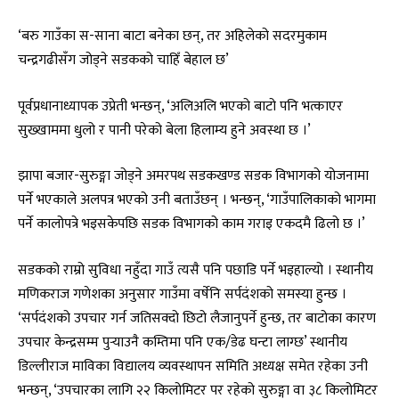
‘बरु गाउँका स-साना बाटा बनेका छन्, तर अहिलेको सदरमुकाम
चन्द्रगढीसँग जोड्ने सडकको चाहिँ बेहाल छ’
पूर्वप्रधानाध्यापक उप्रेती भन्छन्, ‘अलिअलि भएको बाटो पनि भत्काएर
सुख्खाममा धुलो र पानी परेको बेला हिलाम्य हुने अवस्था छ ।’
झापा बजार-सुरुङ्गा जोड्ने अमरपथ सडकखण्ड सडक विभागको योजनामा
पर्ने भएकाले अलपत्र भएको उनी बताउँछन् । भन्छन्, ‘गाउँपालिकाको भागमा
पर्ने कालोपत्रे भइसकेपछि सडक विभागको काम गराइ एकदमै ढिलो छ ।’
सडकको राम्रो सुविधा नहुँदा गाउँ त्यसै पनि पछाडि पर्ने भइहाल्यो । स्थानीय
मणिकराज गणेशका अनुसार गाउँमा वर्षेनि सर्पदंशको समस्या हुन्छ ।
‘सर्पदंशको उपचार गर्न जतिसक्दो छिटो लैजानुपर्ने हुन्छ, तर बाटोका कारण
उपचार केन्द्रसम्म पुर्‍याउनै कम्तिमा पनि एक/डेढ घन्टा लाग्छ’ स्थानीय
डिल्लीराज माविका विद्यालय व्यवस्थापन समिति अध्यक्ष समेत रहेका उनी
भन्छन्, ‘उपचारका लागि २२ किलोमिटर पर रहेको सुरुङ्गा वा ३८ किलोमिटर