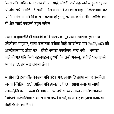
‘त्यसपछि आदिवासी राजवंशी, गनगाईं, चौधरी, गणेशहरुको बाहुल्य रहेको
यो क्षेत्र सधै पछाडि पर्दै गयो’ गणेश भन्छन् । उनका भनाइमा, जिल्लाका अरु
ग्रामिण क्षेत्रमा पनि विकास नभएका होइनन्, तर भारतसँग सीमा जोडिएको
यो क्षेत्र चाहिँ कहिल्यै उठ्न सकेन ।
स्थानीय कुवाडीदेवी माध्यमिक विद्यालयका पूर्वप्रधानाध्यापक ज्ञाननाथ
उप्रेतीका अनुसार, झापा बजारका बचेका केही कार्यालय पनि २०६२/०६३ को
आन्दोलनपछि उठेर गए । छोटी भन्सार कार्यालय, बन्द भयो । ‘भन्सार
चलेको भए पनि केही चहलपहल हुन्थ्यो कि’ उनी भन्छन्, ‘अहिले भन्सारको
भवन त छ, तर सञ्चालनमा छैन ।’
माओवादी द्वन्द्वपछि बैंकहरु पनि उठेर गए, त्यसपछि झापा बजार उसबेला
जस्तो स्थितिमा रह्यो, अहिले पनि हालत उही छ । झापा बजारमा लामो
समयदेखि पसल चलाउँदै आएका ७१ वर्षीय श्रवणलाल राजवंशी भन्छन्,
‘अहिले गाउँपालिका भयो, सशस्त्र प्रहरी बस्यो, त्यस बाहेक झापा बजारमा
केही फेरिएको छैन ।’