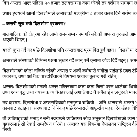
दिन अप्सरा आएर पहिला ५० हजार तलबसम्ममा काम गरेको तर वर्तमान समयमा ख
उधार हृदयकी खानी दिलशोभाले अप्सराको मञ्जुरीमा ८ हजार तलब दिने सर्तमा उ
– कसरी सुरु भयो दिलशोभा प्रकरण?
बालबालिकाको क्षेत्रमा रहेर लामो समयसम्म काम गरिसकेकी अप्सरा गुरुङले आमा 
आएकी थिइन्।
यस्तो कुरा गर्दै गए पछि दिलशोभा पनि अप्सराबाट प्रभावित हुदैँ गइन्। दिलशोभा 
अप्सराले संस्थाको विभिन्न पक्षमा सुधार गर्दै लानु पर्ने कुरामा जोड दिदैँ गइन
दिलशोभाको कोठा नजिकै रहेकी अप्सरा र अर्की कर्मचारी संगीता राईलाई उक्त टे
व्यवस्था, तथा आर्थिक पारदर्शिताको विषयमा आवाज बुलन्द गरी रहिन्।
अन्ततः दिलशोभाको मनको अन्तर मष्तिस्कमा कता कता चिसो पस्न थालेको थियो। उ
तथा अन्य वृद्ध तथा वयस्यक व्यक्तिहरुलाई अगाडिबाट नै सबैलाई बालगृहको मा
तब क्रमशः दिलशोभा र अप्सराबिचको मनमुटाब चर्कियो। अनि अप्सराले अलग्गै भान
कामबाट हटाइन्। संस्थाबाट निस्किए पछि अप्सराले आफूसँग भएका रेकर्डहरु विभ
ती व्यक्तिहरुको भनाइ र उनी स्वयम्को व्यक्तिगत सोच अनुसार दिलशोभाको त्यस द
गृहहरुलाई सो रेकर्ड सम्प्रेषण गरियो। अन्ततः यस विषयमा नेपालका राष्ट्रिय
लियो।