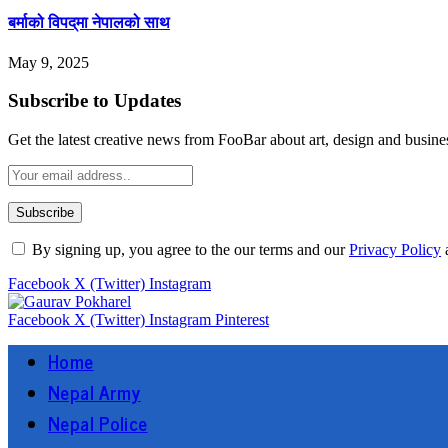
बर्माको विपद्‌मा नेपालको साथ
May 9, 2025
Subscribe to Updates
Get the latest creative news from FooBar about art, design and busine
By signing up, you agree to the our terms and our
Privacy Policy
Facebook
X (Twitter)
Instagram
Facebook
X (Twitter)
Instagram
Pinterest
Home
Nepal Army
Nepal Police