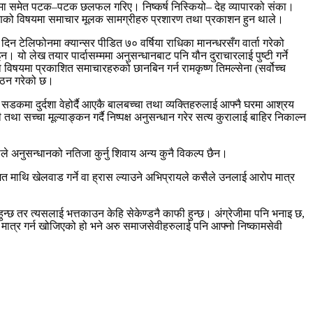
कमा समेत पटक–पटक छलफल गरिए। निष्कर्ष निस्कियो– देह व्यापारको संका।
करणको विषयमा समाचार मूलक सामग्रीहरु प्रशारण तथा प्रकाशन हुन थाले।
 टेलिफोनमा क्यान्सर पीडित ७० वर्षिया राधिका मानन्धरसँग वार्ता गरेको
 यो लेख तयार पार्दासम्ममा अनुसन्धानबाट पनि यौन दुराचारलाई पुष्टी गर्ने
 विषयमा प्रकाशित समाचारहरुको छानबिन गर्न रामकृष्ण तिमल्सेना (सर्वोच्च
 गठन गरेको छ।
ा दुर्दशा वेहोर्दै आएकै बालबच्चा तथा व्यक्तिहरुलाई आफ्नै घरमा आश्रय
ा सच्चा मूल्याङ्कन गर्दै निष्पक्ष अनुसन्धान गरेर सत्य कुरालाई बाहिर निकाल्न
ीले अनुसन्धानको नतिजा कुर्नु शिवाय अन्य कुनै विकल्प छैन।
 माथि खेलवाड गर्ने वा ह्रास ल्याउने अभिप्रायले कसैले उनलाई आरोप मात्र
हुन्छ तर त्यसलाई भत्तकाउन केहि सेकेण्डनै काफी हुन्छ। अंग्रेजीमा पनि भनाइ छ,
्य मात्र गर्न खोजिएको हो भने अरु समाजसेवीहरुलाई पनि आफ्नो निष्कामसेवी