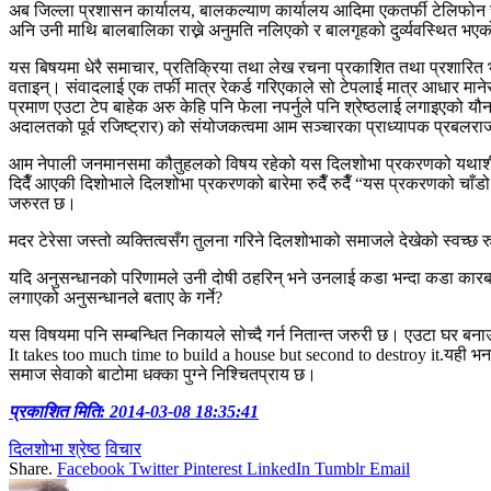
अब जिल्ला प्रशासन कार्यालय, बालकल्याण कार्यालय आदिमा एकतर्फी टेलिफोन
अनि उनी माथि बालबालिका राख्ने अनुमति नलिएको र बालगृहको दुर्व्यवस्थित भ
यस बिषयमा धेरै समाचार, प्रतिक्रिया तथा लेख रचना प्रकाशित तथा प्रशारित भई
वताइन्। संवादलाई एक तर्फी मात्र रेकर्ड गरिएकाले सो टेपलाई मात्र आधार माने
प्रमाण एउटा टेप बाहेक अरु केहि पनि फेला नपर्नुले पनि श्रेष्ठलाई लगाइएको य
अदालतको पूर्व रजिष्ट्रार) को संयोजकत्वमा आम सञ्चारका प्राध्यापक प्रबलराज
आम नेपाली जनमानसमा कौतुहलको विषय रहेको यस दिलशोभा प्रकरणको यथाशीघ्र अ
दिदैँ आएकी दिशोभाले दिलशोभा प्रकरणको बारेमा रुदैँ रुदैँ “यस प्रकरणको चाँडो
जरुरत छ।
मदर टेरेसा जस्तो व्यक्तित्वसँग तुलना गरिने दिलशोभाको समाजले देखेको स्वच्छ र
यदि अनुसन्धानको परिणामले उनी दोषी ठहरिन् भने उनलाई कडा भन्दा कडा कारबाह
लगाएको अनुसन्धानले बताए के गर्ने?
यस विषयमा पनि सम्बन्धित निकायले सोच्दै गर्न नितान्त जरुरी छ। एउटा घर बनाउन
It takes too much time to build a house but second to destroy it.यही भनाइक
समाज सेवाको बाटोमा धक्का पुग्ने निश्चितप्राय छ।
प्रकाशित मिति: 2014-03-08 18:35:41
दिलशोभा श्रेष्ठ
विचार
Share.
Facebook
Twitter
Pinterest
LinkedIn
Tumblr
Email