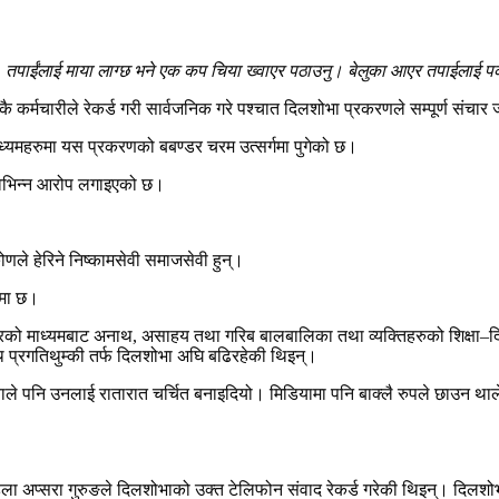
तपाईंलाई माया लाग्छ भने एक कप चिया ख्वाएर पठाउनु। बेलुका आएर तपाईलाई पकाए
 कर्मचारीले रेकर्ड गरी सार्वजनिक गरे पश्चात दिलशोभा प्रकरणले सम्पूर्ण संचार
माध्यमहरुमा यस प्रकरणको बबण्डर चरम उत्सर्गमा पुगेको छ।
ा विभिन्न आरोप लगाइएको छ।
ोणले हेरिने निष्कामसेवी समाजसेवी हुन्।
नमा छ।
घरको माध्यमबाट अनाथ, असाहय तथा गरिब बालबालिका तथा व्यक्तिहरुको शिक्षा–द
ाथ प्रगतिथुम्की तर्फ दिलशोभा अघि बढिरहेकी थिइन्।
पनि उनलाई रातारात चर्चित बनाइदियो। मिडियामा पनि बाक्लै रुपले छाउन थाले प
िला अप्सरा गुरुङले दिलशोभाको उक्त टेलिफोन संवाद रेकर्ड गरेकी थिइन्। दि