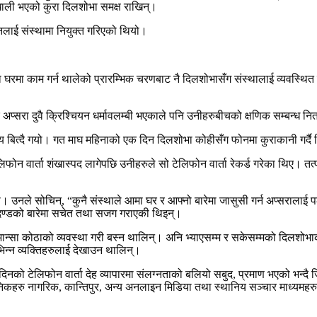
ाली भएको कुरा दिलशोभा समक्ष राखिन्।
नलाई संस्थामा नियुक्त गरिएको थियो।
घरमा काम गर्न थालेको प्रारम्भिक चरणबाट नै दिलशोभासँग संस्थालाई व्यवस्थित ग
र अप्सरा दुवै क्रिश्चियन धर्मावलम्बी भएकाले पनि उनीहरुबीचको क्षणिक सम्बन्ध नित
्। समय बित्दै गयो। गत माघ महिनाको एक दिन दिलशोभा कोहीसँग फोनमा कुराकानी गर्दै
लिफोन वार्ता शंखास्पद लागेपछि उनीहरुले सो टेलिफोन वार्ता रेकर्ड गरेका थिए।
नले सोचिन्, “कुनै संस्थाले आमा घर र आफ्नो बारेमा जासुसी गर्न अप्सरालाई पठ
पदण्डको बारेमा सचेत तथा सजग गराएकी थिइन्।
्सा कोठाको व्यवस्था गरी बस्न थालिन्। अनि भ्याएसम्म र सकेसम्मको दिलशोभाको स
िन्न व्यक्तिहरुलाई देखाउन थालिन्।
िनको टेलिफोन वार्ता देह व्यापारमा संलग्नताको बलियो सबुद, प्रमाण भएको भन्दै 
 दैनिकहरु नागरिक, कान्तिपुर, अन्य अनलाइन मिडिया तथा स्थानिय सञ्चार माध्यम