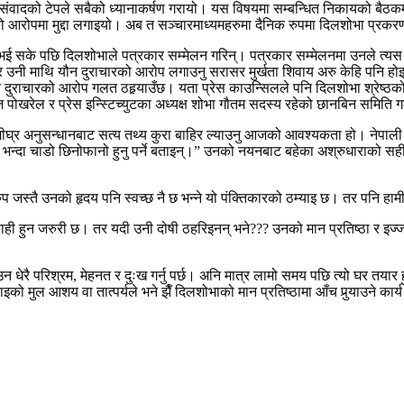
 संवादको टेपले सबैको ध्यानाकर्षण गरायो। यस विषयमा सम्बन्धित निकायको बैठ
एको आरोपमा मुद्दा लगाइयो। अब त सञ्चारमाध्यमहरुमा दैनिक रुपमा दिलशोभा प्र
 सके पछि दिलशोभाले पत्रकार सम्मेलन गरिन्। पत्रकार सम्मेलनमा उनले त्यस दिन
र उनी माथि यौन दुराचारको आरोप लगाउनु सरासर मुर्खता शिवाय अरु केहि पनि होइन।
ौन दुराचारको आरोप गलत ठहर्‍याउँछ। यता प्रेस काउन्सिलले पनि दिलशोभा श्रेष्ठको
 पोखरेल र प्रेस इन्स्टिच्युटका अध्यक्ष शोभा गौतम सदस्य रहेको छानबिन समिति
नुसन्धानबाट सत्य तथ्य कुरा बाहिर ल्याउनु आजको आवश्यकता हो। नेपाली सडकम
 भन्दा चाडो छिनोफानो हुनु पर्ने बताइन्।” उनको नयनबाट बहेका अश्रुधाराको सही तथ
ुप जस्तै उनको हृदय पनि स्वच्छ नै छ भन्ने यो पंक्तिकारको ठम्याइ छ। तर पनि हाम
ी हुन जरुरी छ। तर यदी उनी दोषी ठहरिइनन् भने??? उनको मान प्रतिष्ठा र इज्जत
 धेरै परिश्रम, मेहनत र दुःख गर्नु पर्छ। अनि मात्र लामो समय पछि त्यो घर तयार 
ो मुल आशय वा तात्पर्यले भने झैँ दिलशोभाको मान प्रतिष्ठामा आँच पुर्‍याउने कार