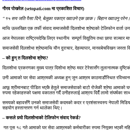
गौरव पोखरेल (setopati.com मा प्रकाशित विचार)
“१५ सय जति पैसा दिने, बेलुका पकाएर ख्वाउने एक छाक। बिहान ख्वाउनु परेन। 
माथि उल्लखित एक तर्फी संवाद समाजसेवी दिलशोभा श्रेष्ठको टेलिफोन वार्ता उनकै
आज नेपालका राष्ट्रियदेखि लिएर स्थानीय सम्पूर्ण विद्युतिय तथा छापा सञ्चार 
समाजसेवी दिलशोभा श्रेष्ठमाथि यौन दुराचार, देहव्यापार, मानवबेचविखन जस्त
– को हुन् त दिलशोभा श्रेष्ठ?
दिलशोभा प्रकरणका मुख्य पात्र दिशोभा श्रेष्ठ मदर टेरेसासँग तुलानात्मक दृष्टिक
उनी आमाको घर सेवा आश्रमकी अध्यक्ष हुन् जुन आश्रम काठमाडौंस्थित रविभव
आफू श्रीमानबाट पीडित भएकै हेतुले समाजसेवाको बाटो रोजेकी श्रेष्ठ आमाको 
रुपमा रहेकाहरुको पक्षमा वकालत गर्दै उनीहरुलाई आश्रय दिदैँ लामो संघर्षका स
समयको बहावसँगै उनको समाजसेवी कदमको कदर र प्रशंसास्वरुप नेपाली मिडियाले 
सहयोग हस्तान्तरण गर्न थालेका थिए।
– कसले गर्‍यो दिलशोभाको टेलिफोन संवाद रेकर्ड?
गत पुस १८ गते आमाको घर सेवा आश्रमको कर्मचारीका रुपमा नियुक्त भएकी मह