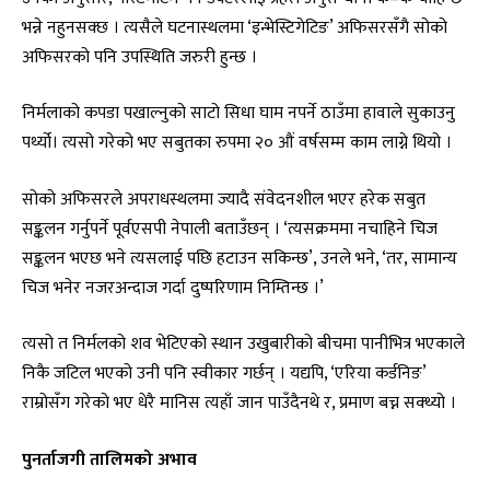
भन्ने नहुनसक्छ । त्यसैले घटनास्थलमा ‘इन्भेस्टिगेटिङ’ अफिसरसँगै सोको
अफिसरको पनि उपस्थिति जरुरी हुन्छ ।
निर्मलाको कपडा पखाल्नुको साटो सिधा घाम नपर्ने ठाउँमा हावाले सुकाउनु
पर्थ्यो। त्यसो गरेको भए सबुतका रुपमा २० औं वर्षसम्म काम लाग्ने थियो ।
सोको अफिसरले अपराधस्थलमा ज्यादै संवेदनशील भएर हरेक सबुत
सङ्कलन गर्नुपर्ने पूर्वएसपी नेपाली बताउँछन् । ‘त्यसक्रममा नचाहिने चिज
सङ्कलन भएछ भने त्यसलाई पछि हटाउन सकिन्छ’, उनले भने, ‘तर, सामान्य
चिज भनेर नजरअन्दाज गर्दा दुष्परिणाम निम्तिन्छ ।’
त्यसो त निर्मलको शव भेटिएको स्थान उखुबारीको बीचमा पानीभित्र भएकाले
निकै जटिल भएको उनी पनि स्वीकार गर्छन् । यद्यपि, ‘एरिया कर्डनिङ’
राम्रोसँग गरेको भए धेरै मानिस त्यहाँ जान पाउँदैनथे र, प्रमाण बच्न सक्थ्यो ।
पुनर्ताजगी तालिमको अभाव