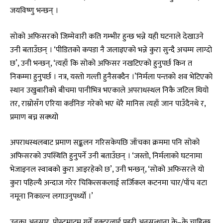
जयविष्णु भन्छन् ।
सोको अफिसरको जिम्मेवारी कति गम्भीर हुन्छ भन्ने यही घटनाले देखाउने
उनी बताउँछन् । ‘पीडितको कपडा नै जलाइएको भन्ने कुरा सुन्दै अचम्म लाग्दो
छ’, उनी भन्छन्, ‘त्यहाँ कि सोको अफिसर नखटिएको हुनुपर्छ किन त
निकम्मा हुनुपर्छ । नत्र, यस्तो गल्ती हुनैसक्दैन ।’निर्मला पन्तको शव भेटिएको
स्थान उखुबारीको बीचमा पानीभित्र भएकाले अपराधस्थल निकै जटिल थियो
तर, राम्रोसँग एरिया कर्डनिङ गरेको भए धेरै मानिस त्यहाँ जान पाउँदैनथे र,
प्रमाण बच्न सक्थ्यो
अपराधस्थलबाट प्रमाण सङ्कलन गरिसकेपछि जाँचका क्रममा पनि सोको
अफिसरको उपस्थिति हुनुपर्ने उनी बताउँछन् । ‘जस्तो, निर्मलाको घटनामा
भेजाइनल स्वाबको कुरा आइरहेको छ’, उनी भन्छन्, ‘सोको अफिसरले यो
कुरा पहिल्यै अन्दाज गरेर चिकित्सकलाई सर्जिकल कटनमा चार/पाँच वटा
नमूना निकाल्न लगाउनुपर्थ्यो ।’
उनका अनुसार, पोस्टमाटम गर्ने डक्टरलाई प्रहरी अनुसन्धाना के–के चाहिन्छ