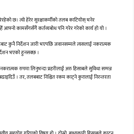
िरहेको छ। त्यो हेरेर सुरक्षाकर्मीको तलब काटियोस् भनेर
ँ आफ्नो कामसँगसँगै कर्तव्यबोध पनि गरेर गरेको कार्य हो यो ।
तहबाट कुनै निर्देशन जारी भएपछि जवानसम्मले त्यसलाई नकरात्मक
निर्देशन भएको हुनसक्छ ।
करात्मक रुपमा लिनुभन्दा प्रहरीलाई अरु हिसाबले सुविधा सम्पन्न
बढाइदिउँ । तर, तलबबाट निश्चित रकम काट्ने कुरालाई निरन्तरता
नवीय सहयोग गरिएको विषय हो । दोस्रो, बाध्यकारी हिसाबले काट्न