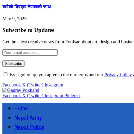
बर्माको विपद्‌मा नेपालको साथ
May 9, 2025
Subscribe to Updates
Get the latest creative news from FooBar about art, design and busine
By signing up, you agree to the our terms and our
Privacy Policy
Facebook
X (Twitter)
Instagram
Facebook
X (Twitter)
Instagram
Pinterest
Home
Nepal Army
Nepal Police