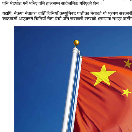
पनि भेटघाट गर्ने भनिए पनि हालसम्म सार्वजनिक गरिएको छैन ।
यद्यपि, नेकपा नेताहरु चाहिँ चिनियाँ कम्युनिस्ट पार्टीका नेताको यो भ्रमण स
काठमाडौं आएजस्तै चिनियाँ नेता येचौ पनि सरकारी स्तरको भ्रमणमा नभएर पार्