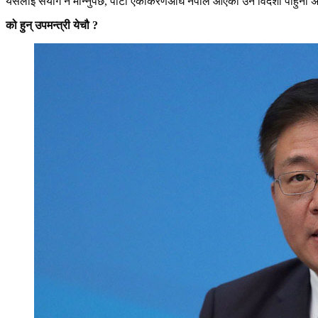
यसलाई संयोग नै मान्नुपर्छ, पार्टी एकीकरणअघि नेपाल आएका उनै विदेशी पाहुना अह
को हुन् उपमन्त्री येचौ ?