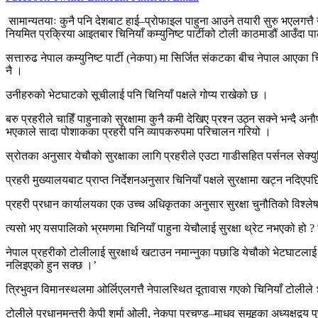
सामान्यतयाः कुनै पनि देशबाट हाई–प्रोफाइल पाहुना आउने तयारी सुरु भएलगत्तै ने
नियमित प्रक्रिया आइतबार चिनियाँ कम्युनिष्ट पार्टीको टोली काठमाडौं आउँदा 
सत्तारुढ नेपाल कम्युनिष्ट पार्टी (नेकपा) मा सिर्जित संकटका बीच नेपाल आएका च
नै ।
उनीहरुको भेटघाटको सूचीलाई पनि चिनियाँ पक्षले गोप्य राखेको छ ।
बरु प्रहरीले चाहिँ पाहुनाको सुरक्षामा कुनै कमी देखिए प्रश्न उठ्न सक्ने भन्दै 
भएकाले सादा पोशाकका प्रहरी पनि व्यापकरुपमा परिचालन गरियो ।
स्रोतका अनुसार येचौको सुरक्षाका लागि प्रहरीले एउटा गाडीसहित पर्सनल सेक्य
प्रहरी मुख्यालयबाट प्राप्त निर्देशनअनुसार चिनियाँ पक्षले सुरक्षामा खट्न नदि
प्रहरी प्रधान कार्यालयका एक उच्च अधिकृतका अनुसार सुरक्षा चुनौतिको विश
त्यसो भए यसपालिको भ्रमणमा चिनियाँ पाहुना येचौलाई सुरक्षा थ्रेट नभएको हो 
नेपाल प्रहरीको टोलीलाई सुरक्षार्थ खटाउन नमान्नुका पछाडि येचौको भेटघाटलाई गोप्य
नलिइएको हुन सक्छ ।’
त्रिभुवन विमानस्थलमा ओर्लिएलगत्तै नेपालस्थित दूतावास गएको चिनियाँ टोलीले ४ः
टोलीले प्रधानमन्त्री केपी शर्मा ओली, नेकपा प्रचण्ड–माधव समूहका अध्यक्षद्वय