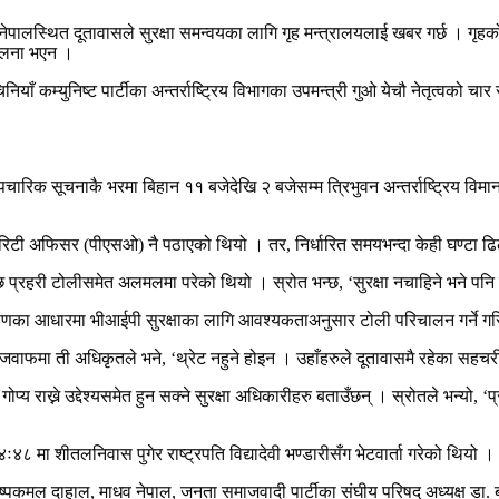
पालस्थित दूतावासले सुरक्षा समन्वयका लागि गृह मन्त्रालयलाई खबर गर्छ । गृहको न
पालना भएन ।
िनियाँ कम्युनिष्ट पार्टीका अन्तर्राष्ट्रिय विभागका उपमन्त्री गुओ येचौ नेतृत्व
अनौपचारिक सूचनाकै भरमा बिहान ११ बजेदेखि २ बजेसम्म त्रिभुवन अन्तर्राष्ट्रिय विमा
ुरिटी अफिसर (पीएसओ) नै पठाएको थियो । तर, निर्धारित समयभन्दा केही घण्टा ढि
एपछि प्रहरी टोलीसमेत अलमलमा परेको थियो । स्रोत भन्छ, ‘सुरक्षा नचाहिने भने पन
्लेषणका आधारमा भीआईपी सुरक्षाका लागि आवश्यकताअनुसार टोली परिचालन गर्ने ग
? जवाफमा ती अधिकृतले भने, ‘थ्रेट नहुने होइन । उहाँहरुले दूतावासमै रहेका सह
 राख्ने उद्देश्यसमेत हुन सक्ने सुरक्षा अधिकारीहरु बताउँछन् । स्रोतले भन्यो, ‘प्
४८ मा शीतलनिवास पुगेर राष्ट्रपति विद्यादेवी भण्डारीसँग भेटवार्ता गरेको थियो ।
 पुष्पकमल दाहाल, माधव नेपाल, जनता समाजवादी पार्टीका संघीय परिषद् अध्यक्ष डा. 