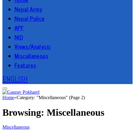
Nepal Army
Nepal Police
APF
NID
Views/Analysis
Miscellaneous
Features
ENGLISH
Home
»
Category: "Miscellaneous" (Page 2)
Browsing:
Miscellaneous
Miscellaneous