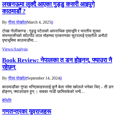
लखनऊमा लुक्दै आएका गुड्डु कसरी आइपुगे
काठमाडौं ?
By
गौरव पोखरेल
March 4, 2025
0
टोखा गोलीकाण्ड : गुड्डु पटेलको आपराधिक पृष्ठभूमि र भारतीय सुरक्षा
संयन्त्रसँगको साँठगाँठ लाल मोहम्मद प्रकरणका सुटरलाई प्रहरीले अनौठो
पृष्ठभूमिमा काठमाडौंमा…
Views/Analysis
Book Review: नेपालका त डन होइनन्, फ्याउरा नै
रहेछन्
By
गौरव पोखरेल
September 14, 2024
0
काठमाडौंका गुण्डा भनिएकाहरुलाई कुनै बेला रमेश खरेलले भनेका थिए – ती डन
होइनन्, फ्याउराहरु हुन् । सबका नाडी छामिसकेको भन्दै…
बेथिति
गणतन्त्रका युवराजहरू