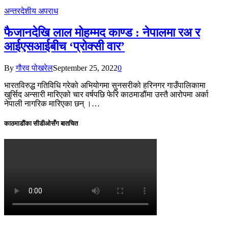
अन्तरदेशीय अपराध
फैजानदेखि लाल मोहम्मद काण्ड : नेपालमा रअ र
आईएसआईबीच ‘प्रोक्सी वार’
By
गौरव पोखरेल
September 25, 2022
0
भारतविरुद्ध गतिविधि गरेको अभियोगमा सुनसरीको हरिनगर गाउँपालिकामा
खुर्सिद अन्सारी मारिएको चार वर्षपछि फेरि काठमाडौंमा उस्तै आरोपमा अर्का
नेपाली नागरिक मारिएका छन् ।…
काठमाडौंका सीडीओसँग बातचित