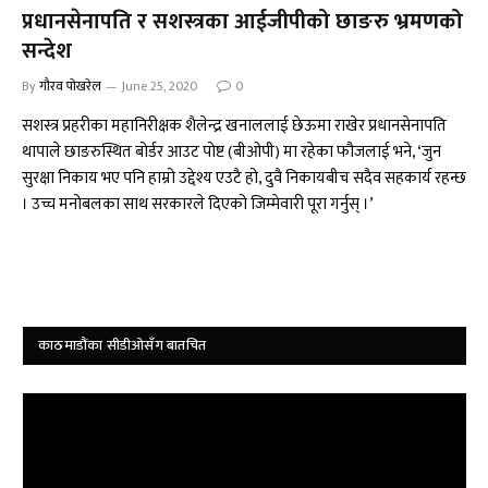
प्रधानसेनापति र सशस्त्रका आईजीपीको छाङरु भ्रमणको
सन्देश
By
गौरव पोखरेल
June 25, 2020
0
सशस्त्र प्रहरीका महानिरीक्षक शैलेन्द्र खनाललाई छेऊमा राखेर प्रधानसेनापति
थापाले छाङरुस्थित बोर्डर आउट पोष्ट (बीओपी) मा रहेका फौजलाई भने, ‘जुन
सुरक्षा निकाय भए पनि हाम्रो उद्देश्य एउटै हो, दुवै निकायबीच सदैव सहकार्य रहन्छ
। उच्च मनोबलका साथ सरकारले दिएको जिम्मेवारी पूरा गर्नुस् ।’
काठमाडौंका सीडीओसँग बातचित
Video
Player