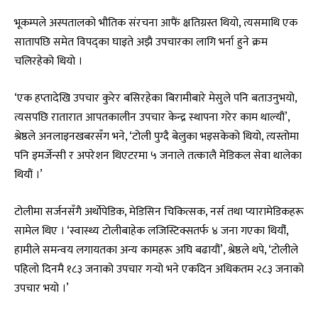
भूकम्पले अस्पतालको भौतिक संरचना आफैं क्षतिग्रस्त थियो, त्यसमाथि एक
सातापछि समेत विपद्का घाइते अझै उपचारका लागि भर्ना हुने क्रम
चलिरहेको थियो ।
‘एक हप्तादेखि उपचार कुरेर बसिरहेका बिरामीबारे मेसुले पनि बताउनुभयो,
त्यसपछि रातारात आपतकालीन उपचार केन्द्र स्थापना गरेर काम थाल्यौं’,
श्रेष्ठले अनलाइनखबरसँग भने, ‘टोली पुग्दै बेलुका भइसकेको थियो, त्यस्तोमा
पनि इमर्जेन्सी र अपरेशन थिएटरमा ५ जनाले तत्कालै मेडिकल सेवा थालेका
थियौं ।’
टोलीमा सर्जनसँगै अर्थोपेडिक, मेडिसिन चिकित्सक, नर्स तथा प्यारामेडिकहरू
सामेल थिए । ‘स्वास्थ्य टोलीबाहेक लजिस्टिक्सतर्फ ४ जना गएका थियौंं,
हामीले समन्वय लगायतका अन्य कामहरू अघि बढायौं’, श्रेष्ठले थपे, ‘टोलीले
पहिलो दिनमै १८३ जनाको उपचार गर्‍यो भने एकदिन अधिकतम २८३ जनाको
उपचार भयो ।’