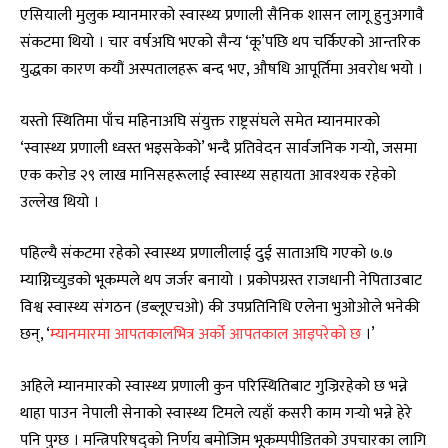
एसियाली मुलुक म्यानमारको स्वास्थ्य प्रणाली सैनिक शासन लागू हुनुअगावै
संकटमा थियो । चार वर्षअघि भएको सैन्य ‘कू’पछि थप चर्किएको आन्तरिक
युद्धका कारण कयौं अस्पतालहरू बन्द भए, औषधि आपूर्तिमा अवरोध भयो ।
यस्तो स्थितिमा पाँच महिनाअघि संयुक्त राष्ट्रसंघले समेत म्यानमारको
‘स्वास्थ्य प्रणाली ध्वस्त भइसकेको’ भन्दै प्रतिवेदन सार्वजनिक गर्‍यो, जसमा
एक करोड २९ लाख मानिसहरूलाई स्वास्थ्य सहायता आवश्यक रहेको
उल्लेख थियो ।
पहिल्यै संकटमा रहेको स्वास्थ्य प्रणालीलाई दुई साताअघि गएको ७.७
म्याग्निच्युडको भूकम्पले थप जर्जर बनायो । प्रकोपग्रस्त राजधानी नेपिताउबाट
विश्व स्वास्थ्य संगठन (डब्लूएचओ) की उपप्रतिनिधि एलेना भुओओले भनेकी
छन्, ‘
म्यानमारमा आपतकालभित्र अर्को आपतकाल आइपरेको छ
।’
अहिले म्यानमारको स्वास्थ्य प्रणाली कुन परिस्थितिबाट गुज्रिरहेको छ भन्ने
थाहा पाउन नेपाली सेनाको स्वास्थ्य टिमले त्यहाँ कसरी काम गर्‍यो भन्ने हेरे
पनि पुग्छ । मन्त्रिपरिषद्को निर्णय बमोजिम भूकम्पपीडितको उपचारका लागि