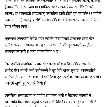
‘शल्यक्रिया गर्ने चिकित्सक नभएकाले थप उपचार भइरहेको थिएन, धेरैलाई
हेमोग्लोबिन र रक्तचाप मात्र मोनिटर गरेर राख्दा रेफर गर्ने स्थिति समेत
थिएन’, डा. रायमाझी सम्झन्छन्, ‘त्यस्तोमा हाम्रो टोली पुग्ने वित्तिकै ३३ वर्षको
एक जना महिलालाई प्रारम्भिक जाँचपछि शल्यक्रिया गर्न राजधानी नेपिताउ
रेफर गरेका थियौं ।’
भूकम्पमा एक्कासि बेहोस भएर लडेकी बिरामीलाई प्राथमिक जाँच गरेर
सुविधासम्पन्न अस्पतालमा नपुर्‍याएको भए जे पनि हुनसक्थ्यो, त्यहाँका
चिकित्सकहरूले त माया मारिसकेका थिए ।
‘तर, हामीले प्राथमिक उपचार गरेर पठाएको एक दिनपछि राजधानीमा
अपरेट गरेर बाँच्यो भन्दै उनीहरूले नै खुशीको खबर सुनाए’, रायमाझीले
सम्झिए, ‘माया मारिसकेको बिरामी ठिक हुँदा त्यहाँका स्वास्थ्यकर्मीहरू पनि
एकदमै खुशी हुनु भएको थियो ।’
त्यसबेला अस्पतालमा न पर्याप्त उपकरण थियो न मेडिकल सामग्री नै ।
त्यसमाथि बिरामीको बढ्दो चापले परिस्थिति नियन्त्रणबाहिर जाने स्थिति