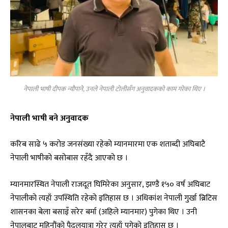
नेपाली भाषी दीपक न्यौपाने, उनले नेपाली टोलीसँग अनुवादकको काम गरेका थिए ।
नेपाली भाषी बने अनुवादक
करिब साढे ५ करोड जनसंख्या रहेको म्यानमारमा एक शताब्दी अघिबाटै
नेपाली भाषीको बसोबास रहँदै आएको छ ।
म्यानमारस्थित नेपाली राजदूत घिमिरेका अनुसार, झण्डै १५० वर्ष अघिबाट
नेपालीको त्यहाँ उपस्थिति रहेको इतिहास छ । अधिकांश नेपाली गुर्खा ब्रिटिस
शासनका बेला बसाइँ सरेर बर्मा (अहिले म्यानमार) पुगेका थिए । उनी
नेपालबाट महिनौंको पैदलयात्रा गरेर त्यहाँ पुगेको इतिहास छ ।