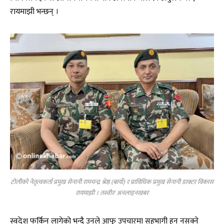
रायमाझी भन्छन् ।
टोलीको नेतृत्वकर्ता प्रमुख सेनानी रामचन्द्र श्रेष्ठ (बायाँ) र प्राविधिक प्रमुख सेनानी डाक्टर विकास
रायमाझी । तस्वीरः अनलाइनखबर
स्वदेश फर्किन लागेको भन्दै उनले आफू उपचारमा सहभागी हुन नसक्ने