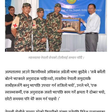
म्यानमारमा नेपाली सेनाको टोलीलाई सम्मान गरिँदै ।
अस्पतालमा आउने बिरामीमध्ये अधिकांश अंग्रेजी भाषा बुझ्दैथे । ‘सबै बर्मेली
बोल्ने भएकाले अनुवादक चाहिन्थ्यो, त्यस्तोमा नेपाली समुदायकै
साथीहरूसँगै बस्नु भएपछि उपचार गर्न सजिलो भयो’, उनले भने, ‘एक
स्वास्थ्यकर्मी, एक अनुवादक जस्तो भएपछि काम गर्ने क्षमता नै दोब्बर भयो,
छोटो समयमा पनि धेरै काम गर्न पाइयो ।’
नेपाली टोलीले उपचार गरेको बिरामीको संख्या सुनेपछि विदेश मन्त्रालयका