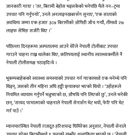
जानकारी गराए । ‘तर, बिरामी बेहोस भइसकेको भनेपछि मैले नन–ट्रमा
उपचार पनि गर्नुपर्‍यो’, उनले अनलाइनखबरसँग सुनाए, ‘एक साताको
अवधिमा जम्मा एक हजार ३८७ बिरामीको ओपिडी जाँच गर्‍यौं, तीमध्ये २७
लाइफ सेभिङ सर्जरी थिए ।’
पछिल्ला दिनहरूमा अस्पतालमा आउने धेरैले नेपाली टोलीबाट उपचार
गराउने चाहना राख्न थालेका थिए, कतिपयलाई स्थानीय स्वास्थ्यकर्मीले नै
नेपाली टोलीसमक्ष पठाइदिन्थे ।
भूकम्पबाहेकको स्वास्थ्य समस्याको उपचार गर्न गएकामध्ये एक मनेम्थे पनि
थिइन्, जसको तीन महिना अघि हड्डी फ्र्याक्चर भएको थियो । ‘उहाँहरूले
नियमित व्यायाम गर्नुपर्ने भन्नुभएको छ, औषधि पनि लिएको छु’, उनले भनेकी
छन्, ‘सायद परमात्माको चाहनाले नेपाली सेनासँग भेट भयो, फेरि पनि भेट
गर्न पाउँ ।’
म्यानमारस्थित नेपाली राजदूत हरिशचन्द्र घिमिरेका अनुसार, नेपाली सेनाले
उपचार गरेका बिरामीमध्ये ९ जनाको गम्भीर शल्यक्रिया भएको छ । ‘नेपाली