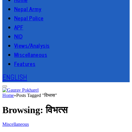
Nepal Army
Nepal Police
APF
NID
Views/Analysis
Miscellaneous
Features
ENGLISH
Home
»
Posts Tagged "विभत्स"
Browsing:
विभत्स
Miscellaneous