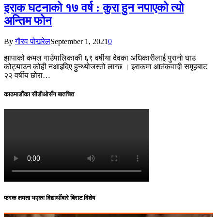
इराक घटनाको १७ वर्ष : कुरा हुन नपाएको त्यो
अन्तिम फोन
By
गौरव पोखरेल
September 1, 2021
0
झापाको कमल गाउँपालिकाकी ६९ वर्षीया देवका अधिकारीलाई पुरानो घाउ
कोट्याउन कोही नआइदिए हुन्थ्योजस्तो लाग्छ । इराकमा आतंकवादी समूहबाट
२२ वर्षीय छोरा…
काठमाडौंका सीडीओसँग बातचित
फरक क्षमता भएका विद्यार्थीबारे बिराट विशेष