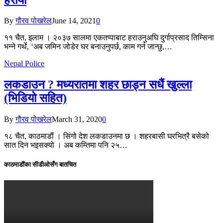
By
गौरव पोखरेल
June 14, 2021
0
११ चैत, इलाम । २०३७ सालमा एकतप्पाबाट हराउनुअघि दुर्गाप्रसाद तिम्सिना
भन्ने गर्थे, ‘अब जमिन जोडेर घर बनाउनुपर्छ, काम गर्न जान्छु,…
Nepal Police
लकडाउन ? मध्यरातमा शहर छाड्न सधैं खुल्ला
(भिडियो सहित)
By
गौरव पोखरेल
March 31, 2020
0
१८ चैत, काठमाडौं । सिंगो देश लकडाउनमा छ । शहरबासी घरभित्रै बसेको
सात दिन भइसक्यो । अब कम्तिमा पनि २५…
काठमाडौंका सीडीओसँग बातचित