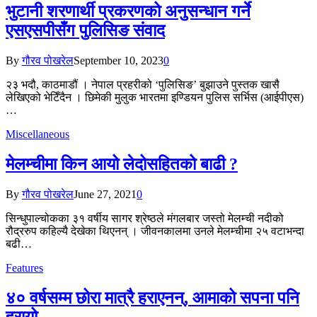
भुटानी शरणार्थी प्रकरणको अनुसन्धान गर्ने
एसएसपीसँग पुलिसिङ संवाद
By
गौरव पोखरेल
September 10, 2023
0
२३ भदौ, काठमाडौं । नेपाल प्रहरीको ‘पुलिसिङ’ बुझाउने पुस्तक खासै
लेखिएको भेटिँदैन । छिमेकी मुलुक भारतमा इण्डियन पुलिस सर्भिस (आईपीएस)
…
Miscellaneous
मेलम्चीमा किन आयो लेदोसहितको बाढी ?
By
गौरव पोखरेल
June 27, 2021
0
सिन्धुपाल्चोकका ३१ वर्षीय सागर श्रेष्ठले मंगलबार जस्तो मेलम्ची नदीको
रौद्ररुप कहिल्यै देखेका थिएनन् । जीवनकालमा उनले मेलम्चीमा २५ वटाभन्दा
बढी…
Features
४० वर्षसम्म छोरा मात्रै हराएनन्, आमाको सपना पनि
हरायो