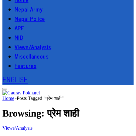
Nepal Army
Nepal Police
APF
NID
Views/Analysis
Miscellaneous
Features
ENGLISH
Home
»
Posts Tagged "प्रेम शाही"
Browsing:
प्रेम शाही
Views/Analysis