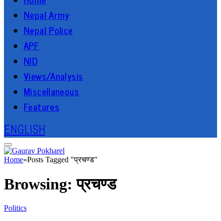
Nepal Army
Nepal Police
APF
NID
Views/Analysis
Miscellaneous
Features
ENGLISH
Home
»
Posts Tagged "प्रचण्ड"
Browsing:
प्रचण्ड
Politics