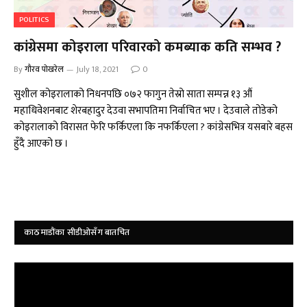
POLITICS
कांग्रेसमा कोइराला परिवारको कमब्याक कति सम्भव ?
By
गौरव पोखरेल
July 18, 2021
0
सुशील कोइरालाको निधनपछि ०७२ फागुन तेस्रो साता सम्पन्न १३ औं
महाधिवेशनबाट शेरबहादुर देउवा सभापतिमा निर्वाचित भए । देउवाले तोडेको
कोइरालाको विरासत फेरि फर्किएला कि नफर्किएला ? कांग्रेसभित्र यसबारे बहस
हुँदै आएको छ ।
काठमाडौंका सीडीओसँग बातचित
Video
Player