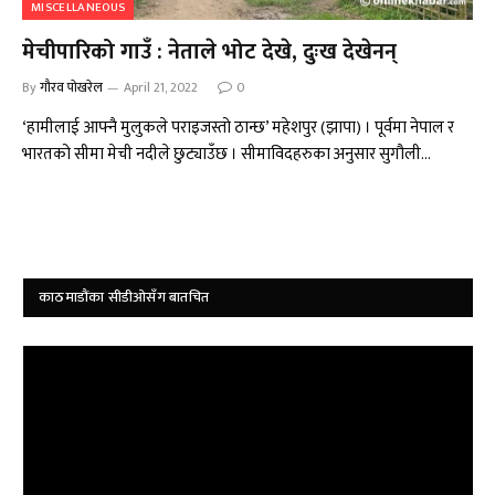
MISCELLANEOUS
मेचीपारिको गाउँ : नेताले भोट देखे, दुःख देखेनन्
By
गौरव पोखरेल
April 21, 2022
0
‘हामीलाई आफ्नै मुलुकले पराइजस्तो ठान्छ’ महेशपुर (झापा) । पूर्वमा नेपाल र
भारतको सीमा मेची नदीले छुट्याउँछ । सीमाविदहरुका अनुसार सुगौली…
काठमाडौंका सीडीओसँग बातचित
Video
Player