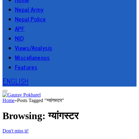
Nepal Army
Nepal Police
APF
NID
Views/Analysis
Miscellaneous
Features
ENGLISH
Home
»
Posts Tagged "ग्यांगस्टर"
Browsing:
ग्यांगस्टर
Don't miss it!