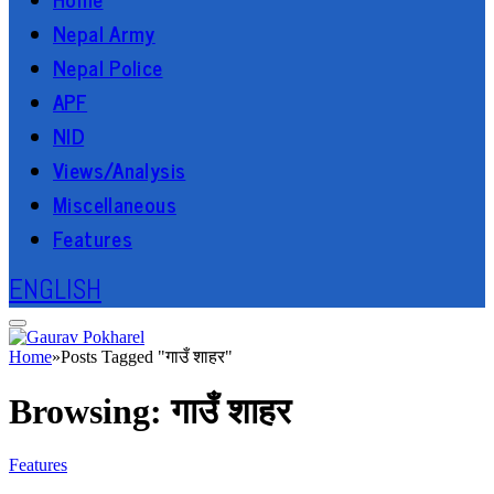
Nepal Army
Nepal Police
APF
NID
Views/Analysis
Miscellaneous
Features
ENGLISH
Home
»
Posts Tagged "गाउँ शाहर"
Browsing:
गाउँ शाहर
Features