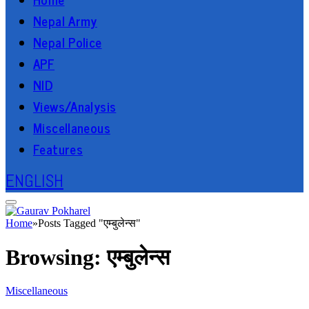
Nepal Army
Nepal Police
APF
NID
Views/Analysis
Miscellaneous
Features
ENGLISH
Home
»
Posts Tagged "एम्बुलेन्स"
Browsing:
एम्बुलेन्स
Miscellaneous