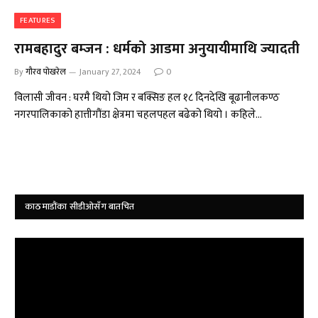
FEATURES
रामबहादुर बम्जन : धर्मको आडमा अनुयायीमाथि ज्यादती
By
गौरव पोखरेल
January 27, 2024
0
विलासी जीवन : घरमै थियो जिम र बक्सिङ हल १८ दिनदेखि बूढानीलकण्ठ
नगरपालिकाको हात्तीगौंडा क्षेत्रमा चहलपहल बढेको थियो । कहिले…
काठमाडौंका सीडीओसँग बातचित
Video
Player