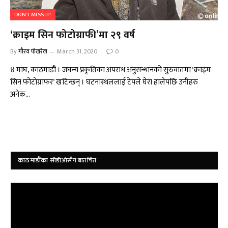
DON'T MISS IT!
‘क्राइम सिन फोटोग्राफी’मा २९ वर्ष
By
गौरव पोखरेल
March 31, 2020
0
४ माघ, काठमाडौं । जघन्य प्रकृतिका अपराध अनुसन्धानको सुरुवातमा ‘क्राइम
सिन फोटोग्राफर’ खटिन्छन् । घटनास्थललाई टेपले घेरा हालेपछि उनीहरु
अनेक…
काठमाडौंका सीडीओसँग बातचित
Video
Player