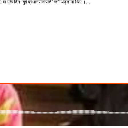
६६ मा एकै दिन ‘दुई प्रधानसेनापति’ जंगीअड्डामा थिए ।…