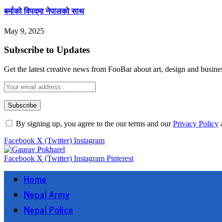
बर्माको विपद्‌मा नेपालको साथ
May 9, 2025
Subscribe to Updates
Get the latest creative news from FooBar about art, design and busine
By signing up, you agree to the our terms and our
Privacy Policy
Facebook
X (Twitter)
Instagram
Facebook
X (Twitter)
Instagram
Pinterest
Home
Nepal Army
Nepal Police