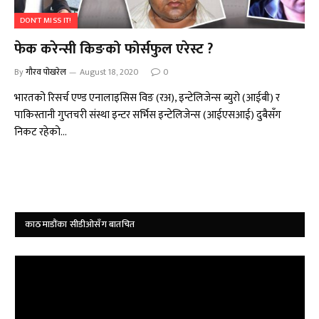
DON'T MISS IT!
फेक करेन्सी किङको फोर्सफुल एरेस्ट ?
By
गौरव पोखरेल
August 18, 2020
0
भारतको रिसर्च एण्ड एनालाइसिस विङ (रअ), इन्टेलिजेन्स ब्युरो (आईबी) र
पाकिस्तानी गुप्तचरी संस्था इन्टर सर्भिस इन्टेलिजेन्स (आईएसआई) दुबैसँग
निकट रहेको…
काठमाडौंका सीडीओसँग बातचित
Video
Player