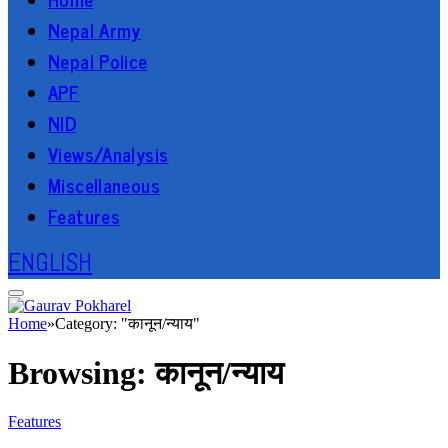
Nepal Army
Nepal Police
APF
NID
Views/Analysis
Miscellaneous
Features
ENGLISH
Home
»
Category: "कानून/न्याय"
Browsing:
कानून/न्याय
Features