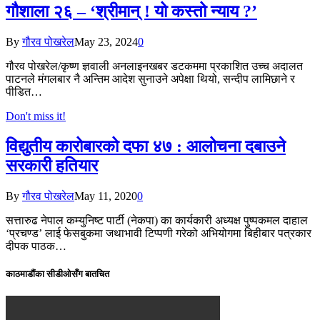
गौशाला २६ – ‘श्रीमान् ! यो कस्तो न्याय ?’
By
गौरव पोखरेल
May 23, 2024
0
गौरव पोखरेल/कृष्ण ज्ञवाली अनलाइनखबर डटकममा प्रकाशित उच्च अदालत
पाटनले मंगलबार नै अन्तिम आदेश सुनाउने अपेक्षा थियो, सन्दीप लामिछाने र
पीडित…
Don't miss it!
विद्युतीय कारोबारको दफा ४७ : आलोचना दबाउने
सरकारी हतियार
By
गौरव पोखरेल
May 11, 2020
0
सत्तारुढ नेपाल कम्युनिष्ट पार्टी (नेकपा) का कार्यकारी अध्यक्ष पुष्पकमल दाहाल
‘प्रचण्ड’ लाई फेसबुकमा जथाभावी टिप्पणी गरेको अभियोगमा बिहीबार पत्रकार
दीपक पाठक…
काठमाडौंका सीडीओसँग बातचित